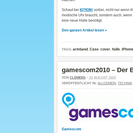
machen.
Schaut bei
IO?ION!
vorbei, nicht nur wenn ihr
modische Uhr braucht, sondern auch, wenn
eine neue Hülle benötigt.
Den ganzen Artikel lesen »
armband
,
Case
,
cover
,
hülle
,
iPhon
TAGS:
gamescom2010 – Der Ber
VON
CLEMENS
–
23. AUGUST 2010
VERÖFFENTLICHT IN:
ALLGEMEIN
,
TECHNIK
Gamescom