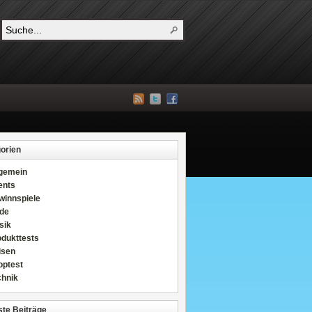
orien
lgemein
ents
winnspiele
de
sik
odukttests
isen
optest
chnik
te Beiträge