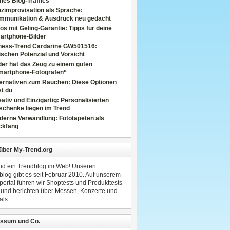
nes Blog-Traffics
zimprovisation als Sprache:
mmunikation & Ausdruck neu gedacht
os mit Geling-Garantie: Tipps für deine
artphone-Bilder
tness-Trend Cardarine GW501516:
schen Potenzial und Vorsicht
er hat das Zeug zu einem guten
martphone-Fotografen“
ternativen zum Rauchen: Diese Optionen
t du
ativ und Einzigartig: Personalisierten
schenke liegen im Trend
derne Verwandlung: Fototapeten als
ckfang
 über My-Trend.org
ind ein Trendblog im Web! Unseren
blog gibt es seit Februar 2010. Auf unserem
portal führen wir Shoptests und Produkttests
 und berichten über Messen, Konzerte und
als.
ssum und Co.