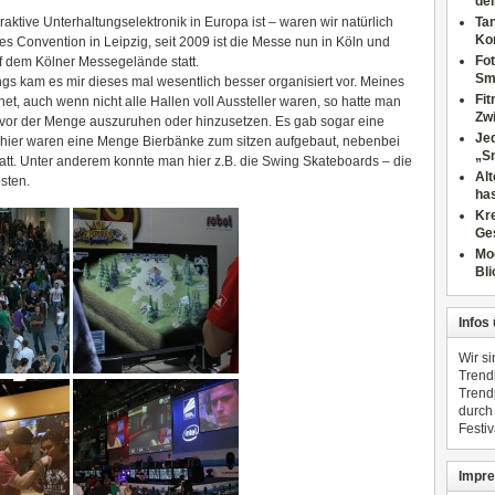
dei
raktive Unterhaltungselektronik in Europa ist – waren wir natürlich
Tan
Ko
es Convention in Leipzig, seit 2009 ist die Messe nun in Köln und
Fot
uf dem Kölner Messegelände statt.
Sm
ings kam es mir dieses mal wesentlich besser organisiert vor. Meines
Fi
t, auch wenn nicht alle Hallen voll Aussteller waren, so hatte man
Zwi
 vor der Menge auszuruhen oder hinzusetzen. Es gab sogar eine
Jed
e, hier waren eine Menge Bierbänke zum sitzen aufgebaut, nebenbei
„S
statt. Unter anderem konnte man hier z.B. die Swing Skateboards – die
Al
sten.
has
Kre
Ge
Mo
Bli
Infos
Wir s
Trend
Trend
durch
Festiv
Impre