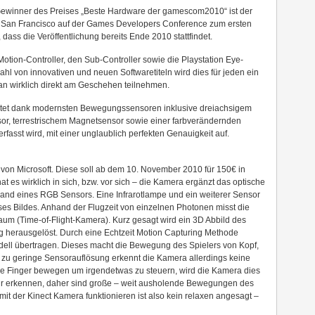
 Gewinner des Preises „Beste Hardware der gamescom2010“ ist der
In San Francisco auf der Games Developers Conference zum ersten
, dass die Veröffentlichung bereits Ende 2010 stattfindet.
otion-Controller, den Sub-Controller sowie die Playstation Eye-
l von innovativen und neuen Softwaretiteln wird dies für jeden ein
an wirklich direkt am Geschehen teilnehmen.
artet dank modernsten Bewegungssensoren inklusive dreiachsigem
or, terrestrischem Magnetsensor sowie einer farbverändernden
fasst wird, mit einer unglaublich perfekten Genauigkeit auf.
a von Microsoft. Diese soll ab dem 10. November 2010 für 150€ in
t es wirklich in sich, bzw. vor sich – die Kamera ergänzt das optische
nhand eines RGB Sensors. Eine Infrarotlampe und ein weiterer Sensor
ses Bildes. Anhand der Flugzeit von einzelnen Photonen misst die
um (Time-of-Flight-Kamera). Kurz gesagt wird ein 3D Abbild des
g herausgelöst. Durch eine Echtzeit Motion Capturing Methode
ell übertragen. Dieses macht die Bewegung des Spielers von Kopf,
zu geringe Sensorauflösung erkennt die Kamera allerdings keine
ie Finger bewegen um irgendetwas zu steuern, wird die Kamera dies
ehr erkennen, daher sind große – weit ausholende Bewegungen des
it der Kinect Kamera funktionieren ist also kein relaxen angesagt –