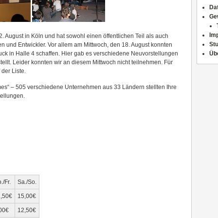
Da
Ge
Im
. August in Köln und hat sowohl einen öffentlichen Teil als auch
Stu
en und Entwickler. Vor allem am Mittwoch, den 18. August konnten
ck in Halle 4 schaffen. Hier gab es verschiedene Neuvorstellungen
Üb
tellt. Leider konnten wir an diesem Mittwoch nicht teilnehmen. Für
der Liste.
ames“ – 505 verschiedene Unternehmen aus 33 Ländern stellten Ihre
tellungen.
./Fr.
Sa./So.
,50€
15,00€
00€
12,50€