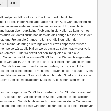
,00€
31,00€
 auf jeden fall positiv aus. Die Anfahrt mit öffentlichen
hof ist direkt in der Nähe, aber auch mit dem Auto war die Anfahrt kein
 und in vielen anderen Bereichen einen super Job gemacht. Am
und hatten überhaupt keine Probleme in die Hallen zu kommen, es
es auch viel damit zu tun hat, dass die diesjährige Messe noch in den
tag und Freitag die Chance hatten sich die Neuheiten der
 ich meine Meinung allerdings wieder etwas anpassen müssen,
tempo vorwärts, alle Hallen wo es etwas zu sehen gab waren voll.
kt kommen – Die Wartezeit bei den Topspielen auf die alle
g. Sollte man nicht bereits um 09:00Uhr in der Warteschlange stehen
len wird ab 10:00Uhr schon gesagt „Bitte nicht mehr anstellen“ oder
en. Natürlich kann man dies kaum verhindern, da insgesamt über
s beliebt ist hier meines Erachtens – sowohl dieses als auch letztes
tes Jahr war sowohl Starcraft 2 als auch Diablo 3 gefragt. Dieses Jahr
tarcraft 2 mittlerweile auf dem Markt ist. Auch sehenswert war das
gen die morgens um 05:00Uhr aufstehen um 6-8 Stunden später auf
n. Absolute Fans von bestimmten Spielen verkleiden sich wie der
onstrieren. Natürlich gibt es auch immer wieder kleine Contests in
stellen und der/die beste wird dann gekürt. Hier sind einige Bilder von