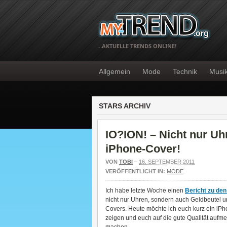
…AKTUELLE TRENDS ONLINE!
Allgemein
Mode
Technik
Musi
STARS ARCHIV
IO?ION! – Nicht nur Uh
iPhone-Cover!
VON
TOBI
–
16. SEPTEMBER 2011
VERÖFFENTLICHT IN:
MODE
Ich habe letzte Woche einen
Bericht zu de
nicht nur Uhren, sondern auch Geldbeutel 
Covers. Heute möchte ich euch kurz ein iP
zeigen und euch auf die gute Qualität aufm