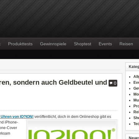
k
Produkttests
Gewinnspiele
Shoptest
Events
Reisen
Kateg
Al
ren, sondern auch Geldbeutel und
Ev
0
Ge
Mo
Mu
Pr
Re
n Uhren von IO?ION!
veröffentlicht, doch in dem
Onlineshop gibt es
Sh
und iPhone-
Te
hone-Cover
erksam
Neues