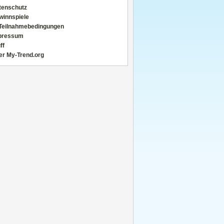
tenschutz
winnspiele
Teilnahmebedingungen
pressum
ff
er My-Trend.org