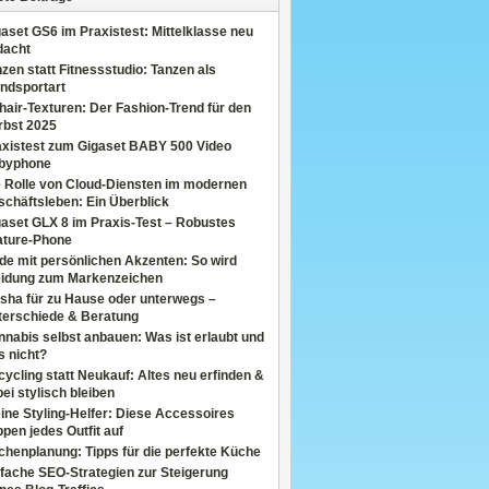
aset GS6 im Praxistest: Mittelklasse neu
dacht
zen statt Fitnessstudio: Tanzen als
ndsportart
air-Texturen: Der Fashion-Trend für den
rbst 2025
axistest zum Gigaset BABY 500 Video
byphone
e Rolle von Cloud-Diensten im modernen
chäftsleben: Ein Überblick
aset GLX 8 im Praxis-Test – Robustes
ature-Phone
de mit persönlichen Akzenten: So wird
eidung zum Markenzeichen
sha für zu Hause oder unterwegs –
terschiede & Beratung
nabis selbst anbauen: Was ist erlaubt und
s nicht?
ycling statt Neukauf: Altes neu erfinden &
ei stylisch bleiben
ine Styling-Helfer: Diese Accessoires
pen jedes Outfit auf
henplanung: Tipps für die perfekte Küche
fache SEO-Strategien zur Steigerung