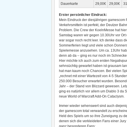
Dauerkarte
29,00€
29,00€
31
Erster persönlicher Eindruck:
Mein Eindruck der diesjährigen gamescom fällt
Verkehrsmitteln ist perfekt, der Deutzer Bahn
Problem. Die Crew der KoelnMesse hat hier
Samstag waren wir gegen 10.30Uhr vor Ort 
war sogar noch recht leer. Ich denke dass di
Sommerferien liegt und viele schon Donners
Spielemesse anzusehen. Um ca. 13Uhr habe
denn ab da – ging es nur noch im Schnecken
Hier möchte ich auch zum ersten Negativpun
sehnsüchtig gewartet haben ist grausam lan
hat man kaum noch Chancen. Bei vielen Spie
„rechnet mit einer Wartezeit von 4-5 Stund
250.000 Besucher erwartet wurden. Besonder
Jahr – der Stand von Blizzard gewesen. Letz
ging es natürlich vor allem um Diablo 3 da S
neue World of Warcraft Add-On Cataclysm.
Immer wieder sehenswert sind auch diejeni
der gamescom total verwandelt zu erscheine
Held des Spiels um so ihre Zuneigung zu dem
denen sich die verkleideten Fans einer Jury 
ganz besonderen Fans: