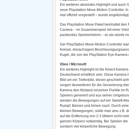
Ein weiteres absolutes Highlight und auch
neue Playstation Move-Motion-Controller. 
mal offiziell vorgestellt – wurde angekündigt
Das Playstation Move Paket beinhaltet den M
Camera – im Zusammenspiel mit einer Vielzah
packendes Spieleerlebnis – so als würde m
Der PlayStation Move-Motion-Controller w
Kreisel, dreiachsigem Beschleunigungssens
Kugel, die von der PlayStation Eye-Kamera er
Xbox / Microsoft
Ein weiteres Highlight ist die Kinect-Kamer
Deutschland erhältlich sein. Diese Kamera ha
Bild um ein Tiefenbild, dieses geschieht a
sorgen desweiteren für die Generierung die
Kamera den Abstand einzelner Punkte im Ra
Spielers generiert und aus seiner Umgebun
werden die Bewegungen auf ein Skelett-Mod
Rumpf, Beinen und Armen nach. Durch eine 
kleinen Bewegungen, sollte man also z.B. d
auf die Entfernung von 2-3 Metern nicht m
ganzen Körpers notwendig. Bei Spielen die m
sondern viel körperliche Bewegung.