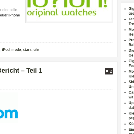
Gig
 eine tolle,
ge
 euer iPhone
Tan
Tre
Moh
He
Pr
Ba
e
,
iPod
,
mode
,
stars
,
uhr
Di
Ges
Gig
Fe
icht – Teil 1
2
Mo
Kl
Shi
Un
Can
wa
Upc
dab
Kle
pep
Küc
Ein