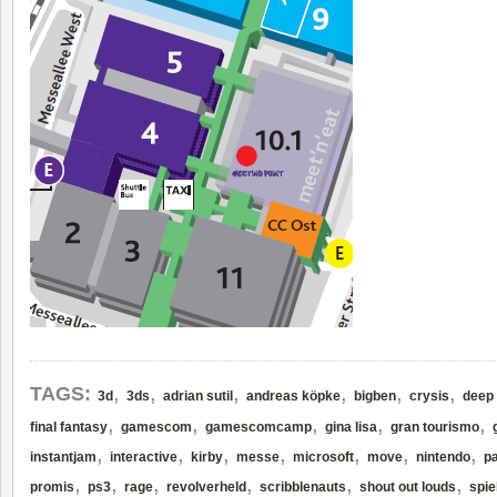
,
,
,
,
,
,
TAGS:
3d
3ds
adrian sutil
andreas köpke
bigben
crysis
deep 
,
,
,
,
,
final fantasy
gamescom
gamescomcamp
gina lisa
gran tourismo
,
,
,
,
,
,
,
instantjam
interactive
kirby
messe
microsoft
move
nintendo
pa
,
,
,
,
,
,
promis
ps3
rage
revolverheld
scribblenauts
shout out louds
spie