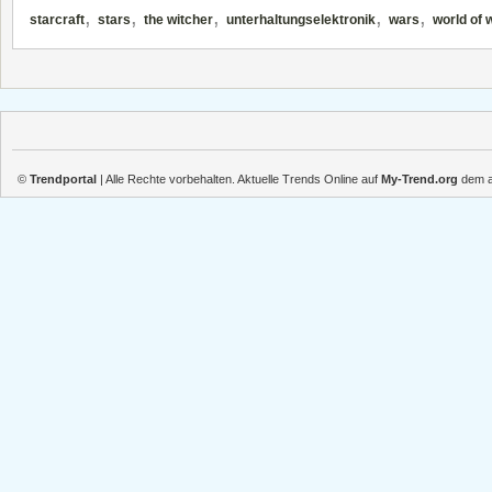
,
,
,
,
,
starcraft
stars
the witcher
unterhaltungselektronik
wars
world of 
©
Trendportal
| Alle Rechte vorbehalten. Aktuelle Trends Online auf
My-Trend.org
dem ak