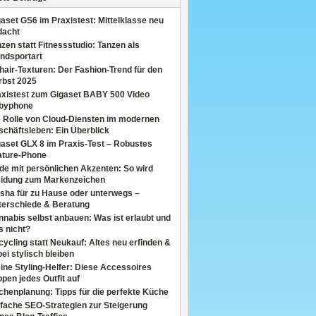
aset GS6 im Praxistest: Mittelklasse neu
dacht
zen statt Fitnessstudio: Tanzen als
ndsportart
air-Texturen: Der Fashion-Trend für den
rbst 2025
axistest zum Gigaset BABY 500 Video
byphone
e Rolle von Cloud-Diensten im modernen
chäftsleben: Ein Überblick
aset GLX 8 im Praxis-Test – Robustes
ature-Phone
de mit persönlichen Akzenten: So wird
eidung zum Markenzeichen
sha für zu Hause oder unterwegs –
terschiede & Beratung
nabis selbst anbauen: Was ist erlaubt und
s nicht?
ycling statt Neukauf: Altes neu erfinden &
ei stylisch bleiben
ine Styling-Helfer: Diese Accessoires
pen jedes Outfit auf
henplanung: Tipps für die perfekte Küche
fache SEO-Strategien zur Steigerung