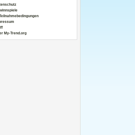
tenschutz
winnspiele
Teilnahmebedingungen
pressum
ff
er My-Trend.org