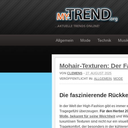
…AKTUELLE TRENDS ONLINE!
Allgemein
Mode
Technik
Musi
Mohair-Texturen: Der F
VON
CLEMENS
–
27. AUGUST 2025
VERÖFFENTLICHT IN:
ALLGEMEIN
,
MODE
Die faszinierende Rückke
In der Welt der High-Fashion gibt es immer w
Tragegefühl überzeugen.
Für den Herbst 2
Wolle, bekannt für seine Weichheit
und Wär
luxuriösen Texturen sind nicht nur ein visu
Tragekomfort, der besonders in der kühleren