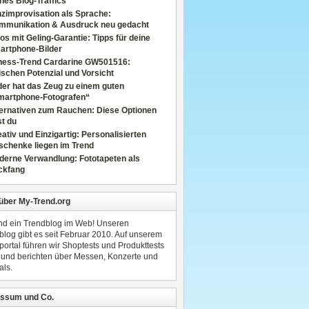
nes Blog-Traffics
zimprovisation als Sprache:
mmunikation & Ausdruck neu gedacht
os mit Geling-Garantie: Tipps für deine
artphone-Bilder
tness-Trend Cardarine GW501516:
schen Potenzial und Vorsicht
er hat das Zeug zu einem guten
martphone-Fotografen“
ternativen zum Rauchen: Diese Optionen
t du
ativ und Einzigartig: Personalisierten
schenke liegen im Trend
derne Verwandlung: Fototapeten als
ckfang
 über My-Trend.org
ind ein Trendblog im Web! Unseren
blog gibt es seit Februar 2010. Auf unserem
portal führen wir Shoptests und Produkttests
 und berichten über Messen, Konzerte und
als.
ssum und Co.