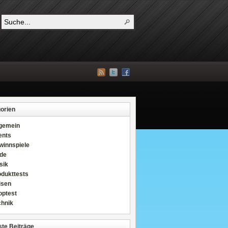
orien
lgemein
ents
winnspiele
de
sik
odukttests
isen
optest
chnik
te Beiträge