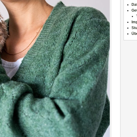
Da
Ge
Im
Stu
Üb