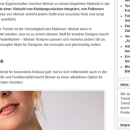
dei
ese Eigenschaften machen Mohair zu einem begehrten Material in der
Tan
n einer Vielzahl von Kleidungsstücken integriert, von Pullovern
Ko
extur von Mohair verleiht jedem Outfit eine luxuriöse Note und sorgt
Fot
 wohlfühlt.
Sm
Fi
-Trends ist die Vielseitigkeit des Materials. Mohair kann in
Zwi
et werden, was es zu einem idealen Stoff für kreative Designs macht.
Jed
 Pastellfarben – Mohair-Texturen passen sich mühelos jedem Stil an.
„S
orzugten Wahl für Designer, die innovativ und gleichzeitig zeitlos
Al
has
Kre
de
Ge
Mo
Bli
erial für besondere Anlässe galt, hat es sich mittlerweile auch in der
til und Funktionalität macht Mohair zu einer attraktiven Option für
ichten möchten.
Infos
Wir s
Trend
Trend
durch
Festiv
Impre