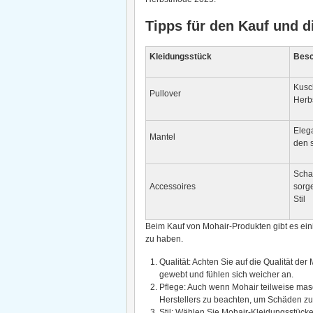
Tipps für den Kauf und d
Kleidungsstück
Besc
Kusch
Pullover
Herb
Elega
Mantel
den s
Scha
Accessoires
sorg
Stil
Beim Kauf von Mohair-Produkten gibt es ei
zu haben.
Qualität: Achten Sie auf die Qualität der
gewebt und fühlen sich weicher an.
Pflege: Auch wenn Mohair teilweise masc
Herstellers zu beachten, um Schäden z
Stil: Wählen Sie Mohair-Kleidungsstücke,