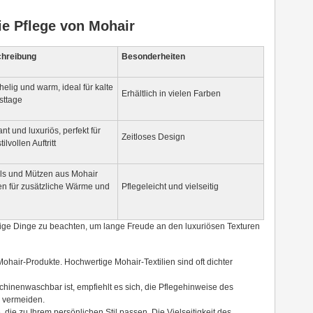
ie Pflege von Mohair
hreibung
Besonderheiten
elig und warm, ideal für kalte
Erhältlich in vielen Farben
sttage
nt und luxuriös, perfekt für
Zeitloses Design
tilvollen Auftritt
ls und Mützen aus Mohair
en für zusätzliche Wärme und
Pflegeleicht und vielseitig
nige Dinge zu beachten, um lange Freude an den luxuriösen Texturen
 Mohair-Produkte. Hochwertige Mohair-Textilien sind oft dichter
hinenwaschbar ist, empfiehlt es sich, die Pflegehinweise des
u vermeiden.
 die zu Ihrem persönlichen Stil passen. Die Vielseitigkeit des