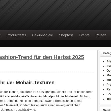
k
Produkttests
Gewinnspiele
Shoptest
Events
Reisen
Kateg
ashion-Trend für den Herbst 2025
Al
Ev
Ge
Mo
Mu
hr der Mohair-Texturen
Pr
Re
ieder Trends, die durch ihre einzigartige Ästhetik und ihr besonderes
Sh
025 stehen Mohair-Texturen im Mittelpunkt der Modewelt
.
Mohair
Te
me, erlebt derzeit eine bemerkenswerte Renaissance. Diese
elles Statement, sondern bieten auch einen unvergleichlichen
 Jahreszeit geschätzt wird.
Neues