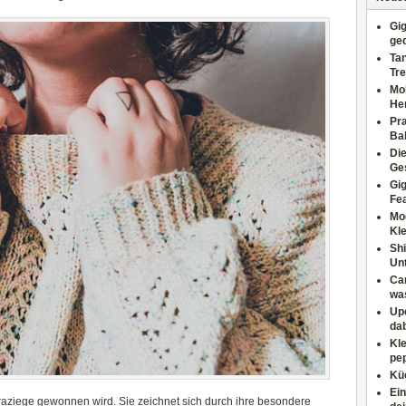
Gig
ge
Tan
Tre
Moh
He
Pr
Ba
Di
Ges
Gig
Fe
Mo
Kl
Shi
Un
Can
wa
Upc
dab
Kle
pep
Küc
Ein
oraziege gewonnen wird. Sie zeichnet sich durch ihre besondere