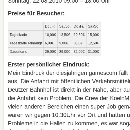
Sonntag, 22.08.2010 09:00 – 18:00 Uhr
Preise für Besucher:
Do./Fr.
Sa./So.
Do./Fr.
Sa./So.
Tageskarte
10,00€
13,50€
12,50€
15,00€
Tageskarte ermäßigt
6,00€
9,00€
8,00€
12,50€
Dauerkarte
29,00€
29,00€
31,00€
31,00€
Erster persönlicher Eindruck:
Mein Eindruck der diesjährigen gamescom fällt au
aus. Die Anfahrt mit öffentlichen Verkehrsmitteln
Deutzer Bahnhof ist direkt in der Nähe, aber a
die Anfahrt kein Problem. Die Crew der KoelnMe
vielen anderen Bereichen einen super Job ge
waren wir gegen 10.30Uhr vor Ort und hatten 
Probleme in die Hallen zu kommen, es war sogar