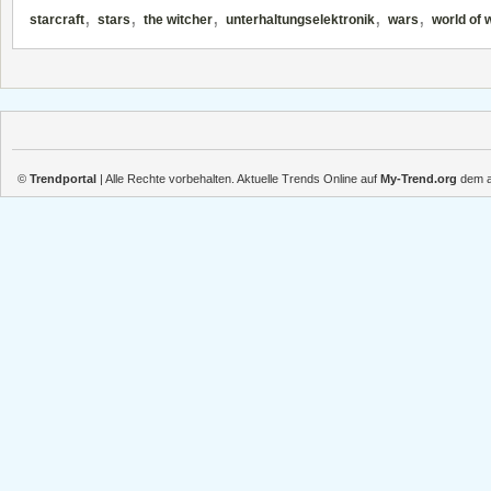
,
,
,
,
,
starcraft
stars
the witcher
unterhaltungselektronik
wars
world of 
©
Trendportal
| Alle Rechte vorbehalten. Aktuelle Trends Online auf
My-Trend.org
dem ak