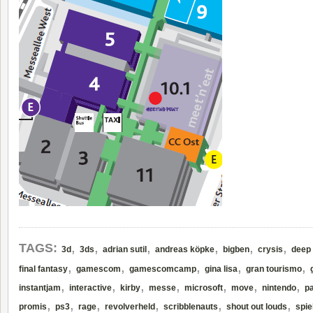
,
,
,
,
,
,
TAGS:
3d
3ds
adrian sutil
andreas köpke
bigben
crysis
deep 
,
,
,
,
,
final fantasy
gamescom
gamescomcamp
gina lisa
gran tourismo
,
,
,
,
,
,
,
instantjam
interactive
kirby
messe
microsoft
move
nintendo
pa
,
,
,
,
,
,
promis
ps3
rage
revolverheld
scribblenauts
shout out louds
spie