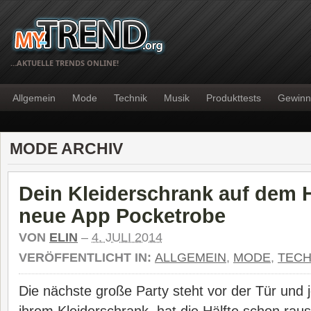
…AKTUELLE TRENDS ONLINE!
Allgemein
Mode
Technik
Musik
Produkttests
Gewinn
MODE ARCHIV
Dein Kleiderschrank auf dem 
neue App Pocketrobe
VON
ELIN
–
4. JULI 2014
VERÖFFENTLICHT IN:
ALLGEMEIN
,
MODE
,
TECH
Die nächste große Party steht vor der Tür und 