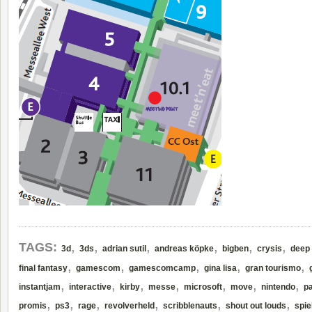
,
,
,
,
,
,
TAGS:
3d
3ds
adrian sutil
andreas köpke
bigben
crysis
deep 
,
,
,
,
,
final fantasy
gamescom
gamescomcamp
gina lisa
gran tourismo
,
,
,
,
,
,
,
instantjam
interactive
kirby
messe
microsoft
move
nintendo
pa
,
,
,
,
,
,
promis
ps3
rage
revolverheld
scribblenauts
shout out louds
spie