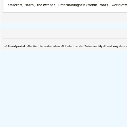
,
,
,
,
,
starcraft
stars
the witcher
unterhaltungselektronik
wars
world of 
©
Trendportal
| Alle Rechte vorbehalten. Aktuelle Trends Online auf
My-Trend.org
dem ak