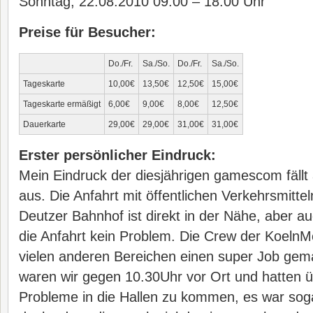
Sonntag, 22.08.2010 09:00 – 18:00 Uhr
Preise für Besucher:
Do./Fr.
Sa./So.
Do./Fr.
Sa./So.
Tageskarte
10,00€
13,50€
12,50€
15,00€
Tageskarte ermäßigt
6,00€
9,00€
8,00€
12,50€
Dauerkarte
29,00€
29,00€
31,00€
31,00€
Erster persönlicher Eindruck:
Mein Eindruck der diesjährigen gamescom fällt au
aus. Die Anfahrt mit öffentlichen Verkehrsmitteln
Deutzer Bahnhof ist direkt in der Nähe, aber a
die Anfahrt kein Problem. Die Crew der KoelnMe
vielen anderen Bereichen einen super Job ge
waren wir gegen 10.30Uhr vor Ort und hatten 
Probleme in die Hallen zu kommen, es war sogar