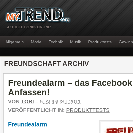
…AKTUELLE TRENDS ONLINE!
Allgemein
Mode
Technik
Musik
Produkttests
Gewinn
FREUNDSCHAFT ARCHIV
Freundealarm – das Faceboo
Anfassen!
VON
TOBI
–
5. AUGUST 2011
VERÖFFENTLICHT IN:
PRODUKTTESTS
Freundealarm