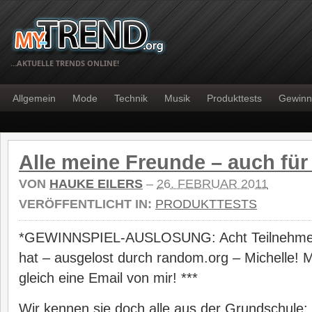
…AKTUELLE TRENDS ONLINE!
Allgemein
Mode
Technik
Musik
Produkttests
Gewinn
Alle meine Freunde – auch fü
VON
HAUKE EILERS
–
26. FEBRUAR 2011
VERÖFFENTLICHT IN:
PRODUKTTESTS
*GEWINNSPIEL-AUSLOSUNG: Acht Teilnehme
hat – ausgelost durch random.org – Michelle! 
gleich eine Email von mir! ***
Wir kennen sie doch alle aus der Grundschule: