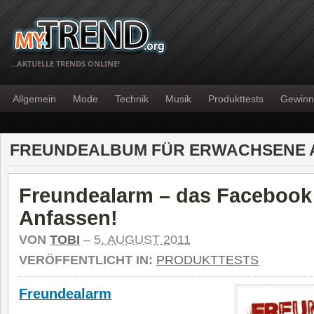
…AKTUELLE TRENDS ONLINE!
Allgemein
Mode
Technik
Musik
Produkttests
Gewinn
FREUNDEALBUM FÜR ERWACHSENE 
Freundealarm – das Faceboo
Anfassen!
VON
TOBI
–
5. AUGUST 2011
VERÖFFENTLICHT IN:
PRODUKTTESTS
Freundealarm