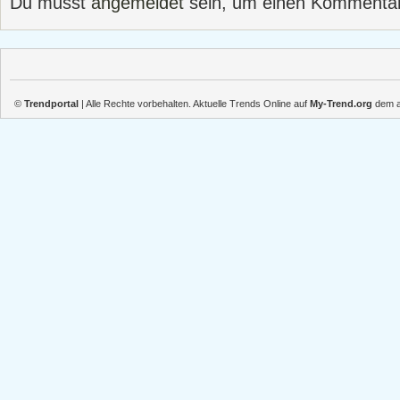
Du musst
angemeldet
sein, um einen Kommenta
©
Trendportal
| Alle Rechte vorbehalten. Aktuelle Trends Online auf
My-Trend.org
dem ak