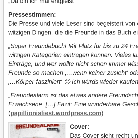
„Da bin ich mal entgleist“
Pressestimmen:
Die Presse und viele Leser sind begeistert von
witzigen Dingen, die die Freunde in das Buch ei
„Super Freundebuch! Mit Platz für bis zu 24 Fre
witzigen Kategorien eintragen können. Vieles l
Einträge, und wer wollte nicht schon immer wi
Freunde so machen ‚…wenn keiner zusieht‘ ode
‚…Körper fasziniert‘ 🙂 Ich würds wieder kaufe
„Freundealarm ist das etwas andere Freundsch
Erwachsene. […] Fazit: Eine wunderbare Gesc
(
papillionisliest.wordpress.com
)
Cover:
Das Cover sieht recht un