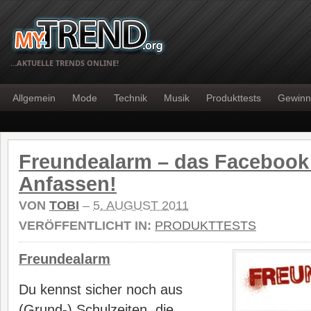
…AKTUELLE TRENDS ONLINE!
Allgemein
Mode
Technik
Musik
Produkttests
Gewinn
Freundealarm – das Faceboo
Anfassen!
VON
TOBI
–
5. AUGUST 2011
VERÖFFENTLICHT IN:
PRODUKTTESTS
Freundealarm
Du kennst sicher noch aus
(Grund-) Schulzeiten, die