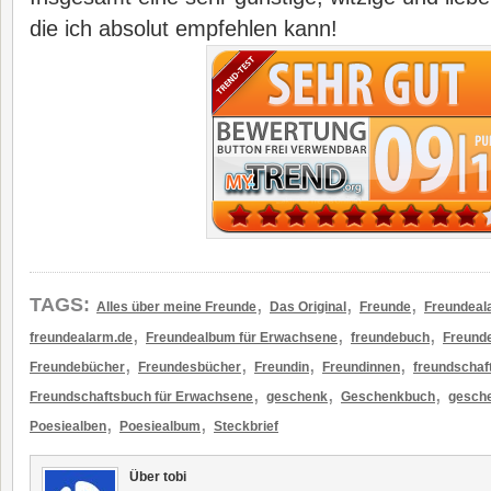
die ich absolut empfehlen kann!
,
,
,
TAGS:
Alles über meine Freunde
Das Original
Freunde
Freundeal
,
,
,
freundealarm.de
Freundealbum für Erwachsene
freundebuch
Freund
,
,
,
,
Freundebücher
Freundesbücher
Freundin
Freundinnen
freundschaf
,
,
,
Freundschaftsbuch für Erwachsene
geschenk
Geschenkbuch
gesch
,
,
Poesiealben
Poesiealbum
Steckbrief
Über tobi