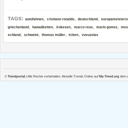
,
,
,
TAGS:
autofahnen
cristiano ronaldo
deutschland
europameisters
,
,
,
,
,
griechenland
hawaiiketten
irokesen
marco reus
mario gomez
mesu
,
,
,
,
schland
schweini
thomas müller
tröten
vuvuzelas
©
Trendportal
| Alle Rechte vorbehalten. Aktuelle Trends Online auf
My-Trend.org
dem ak