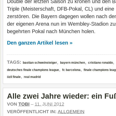
Double der letzten Saison zu krönen und den 
Triple (Meisterschaft, DFB-Pokal, CL) und eine
zerstören. Die Bayern dagegen wollen nach dem
der eigenen Arena nun im Wembley-Stadion zu
begehrten Pokal nach München holen.
Den ganzen Artikel lesen »
,
,
,
TAGS:
bastian schweinsteiger
bayern münchen
cristiano ronaldo
,
,
deutsches finale champions league
fc barcelona
finale champions lea
,
özil finale
real madrid
Alle zwei Jahre wieder: ein Fu
VON
TOBI
–
11. JUNI 2012
VERÖFFENTLICHT IN:
ALLGEMEIN