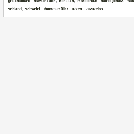
,
,
,
,
,
griechenland
hawaiiketten
irokesen
marco reus
mario gomez
mesu
,
,
,
,
schland
schweini
thomas müller
tröten
vuvuzelas