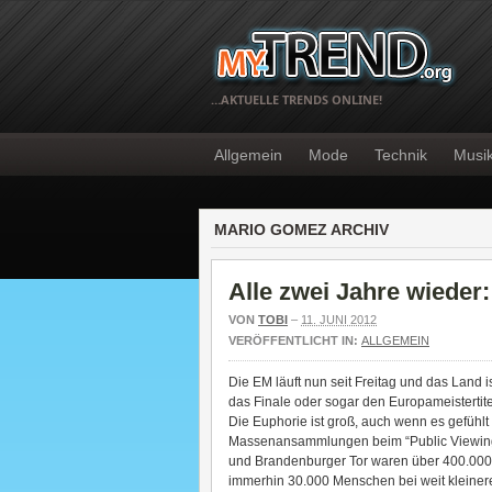
…AKTUELLE TRENDS ONLINE!
Allgemein
Mode
Technik
Musi
MARIO GOMEZ ARCHIV
Alle zwei Jahre wieder:
VON
TOBI
–
11. JUNI 2012
VERÖFFENTLICHT IN:
ALLGEMEIN
Die EM läuft nun seit Freitag und das Land 
das Finale oder sogar den Europameistertit
Die Euphorie ist groß, auch wenn es gefühlt
Massenansammlungen beim “Public Viewing” 
und Brandenburger Tor waren über 400.000
immerhin 30.000 Menschen bei weit kleine