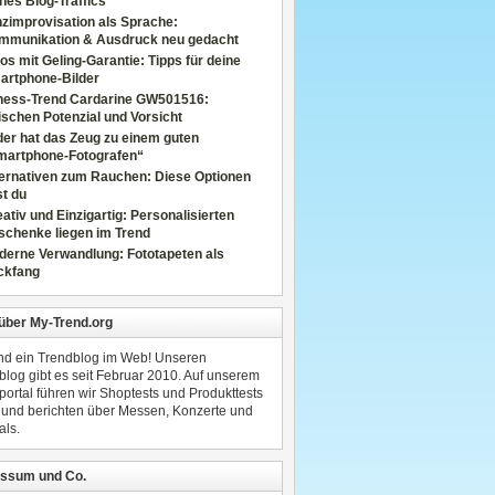
nes Blog-Traffics
zimprovisation als Sprache:
mmunikation & Ausdruck neu gedacht
os mit Geling-Garantie: Tipps für deine
artphone-Bilder
tness-Trend Cardarine GW501516:
schen Potenzial und Vorsicht
er hat das Zeug zu einem guten
martphone-Fotografen“
ternativen zum Rauchen: Diese Optionen
t du
ativ und Einzigartig: Personalisierten
schenke liegen im Trend
derne Verwandlung: Fototapeten als
ckfang
 über My-Trend.org
ind ein Trendblog im Web! Unseren
blog gibt es seit Februar 2010. Auf unserem
portal führen wir Shoptests und Produkttests
 und berichten über Messen, Konzerte und
als.
ssum und Co.