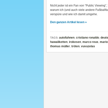
Nicht jeder ist ein Fan von “Public Viewing”,
warum ich (und auch viele andere Fußballf
verspüre und wie ich damit umgehe.
Den ganzen Artikel lesen »
autofahnen
,
cristiano ronaldo
,
deut
TAGS:
hawaiiketten
,
irokesen
,
marco reus
,
mario
thomas müller
,
tröten
,
vuvuzelas