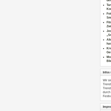
dei
Tan
Ko
Fot
Sm
Fi
Zwi
Jed
„S
Al
has
Kre
Ge
Mo
Bli
Infos
Wir s
Trend
Trend
durch
Festiv
Impre