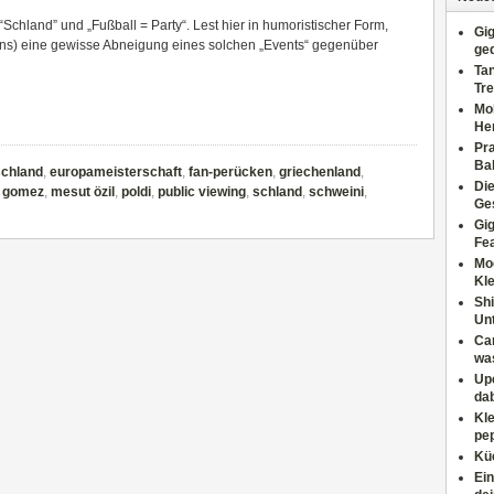
 “Schland” und „Fußball = Party“. Lest hier in humoristischer Form,
Gig
ans) eine gewisse Abneigung eines solchen „Events“ gegenüber
ge
Tan
Tre
Moh
He
Pr
Ba
schland
,
europameisterschaft
,
fan-perücken
,
griechenland
,
Di
 gomez
,
mesut özil
,
poldi
,
public viewing
,
schland
,
schweini
,
Ges
Gig
Fe
Mo
Kl
Shi
Un
Can
wa
Upc
dab
Kle
pep
Küc
Ein