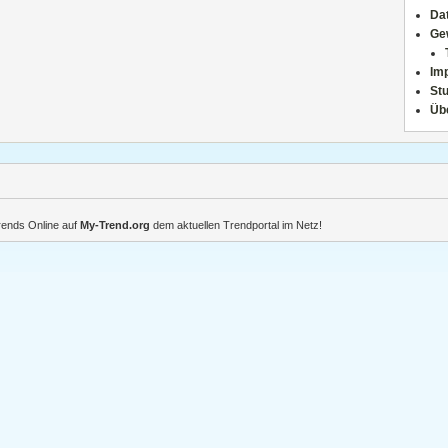
Da
Ge
Im
Stu
Üb
Trends Online auf
My-Trend.org
dem aktuellen Trendportal im Netz!