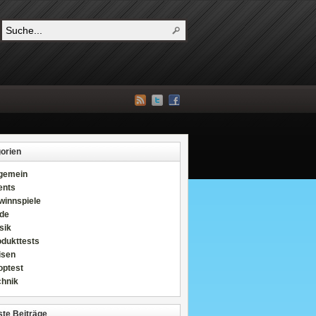
orien
lgemein
ents
winnspiele
de
sik
odukttests
isen
optest
chnik
te Beiträge