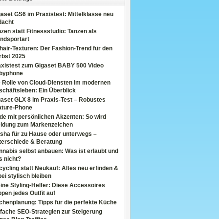
aset GS6 im Praxistest: Mittelklasse neu
dacht
zen statt Fitnessstudio: Tanzen als
ndsportart
air-Texturen: Der Fashion-Trend für den
rbst 2025
axistest zum Gigaset BABY 500 Video
byphone
e Rolle von Cloud-Diensten im modernen
chäftsleben: Ein Überblick
aset GLX 8 im Praxis-Test – Robustes
ature-Phone
de mit persönlichen Akzenten: So wird
eidung zum Markenzeichen
sha für zu Hause oder unterwegs –
terschiede & Beratung
nabis selbst anbauen: Was ist erlaubt und
s nicht?
ycling statt Neukauf: Altes neu erfinden &
ei stylisch bleiben
ine Styling-Helfer: Diese Accessoires
pen jedes Outfit auf
henplanung: Tipps für die perfekte Küche
fache SEO-Strategien zur Steigerung