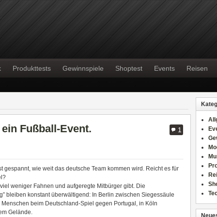
k
Produkttests
Gewinnspiele
Shoptest
Events
Reisen
Kateg
Al
 ein Fußball-Event.
Ev
1
Ge
Mo
Mu
Pr
ist gespannt, wie weit das deutsche Team kommen wird. Reicht es für
Re
el?
Sh
 viel weniger Fahnen und aufgeregte Mitbürger gibt. Die
Te
bleiben konstant überwältigend: In Berlin zwischen Siegessäule
 Menschen beim Deutschland-Spiel gegen Portugal, in Köln
rem Gelände.
Neues