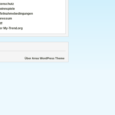
tenschutz
winnspiele
Teilnahmebedingungen
pressum
ff
er My-Trend.org
Über Arras WordPress Theme