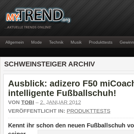
…AKTUELLE TRENDS ONLINE!
Allgemein
Mode
Technik
Musik
Produkttests
Gewinn
SCHWEINSTEIGER ARCHIV
Ausblick: adizero F50 miCoach
intelligente Fußballschuh!
VON
TOBI
–
2. JANUAR 2012
VERÖFFENTLICHT IN:
PRODUKTTESTS
Kennt ihr schon den neuen Fußballschuh
v