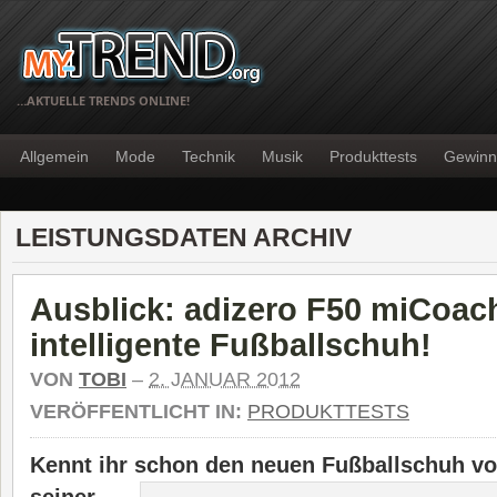
…AKTUELLE TRENDS ONLINE!
Allgemein
Mode
Technik
Musik
Produkttests
Gewinn
LEISTUNGSDATEN ARCHIV
Ausblick: adizero F50 miCoach
intelligente Fußballschuh!
VON
TOBI
–
2. JANUAR 2012
VERÖFFENTLICHT IN:
PRODUKTTESTS
Kennt ihr schon den neuen Fußballschuh
v