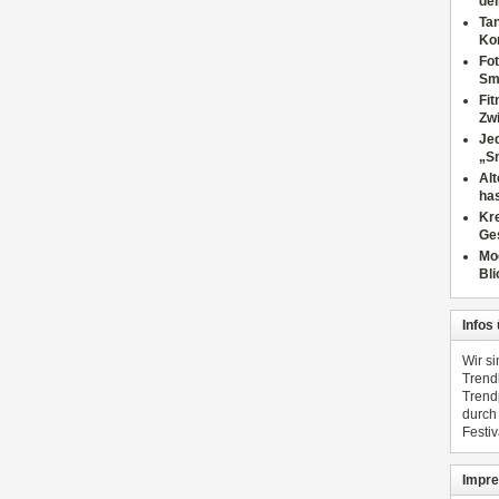
dei
Tan
Ko
Fot
Sm
Fi
Zwi
Jed
„S
Al
has
Kre
Ge
Mo
Bli
Infos
Wir s
Trend
Trend
durch
Festiv
Impre