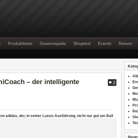
k
Produkttests
Gewinnspiele
Shoptest
Events
Reisen
Kateg
Al
iCoach – der intelligente
Ev
2
Ge
Mo
Mu
Pr
Re
von
adidas, der, in seiner Luxus-Ausführung, nicht nur gut am Ball
Sh
Te
Neues