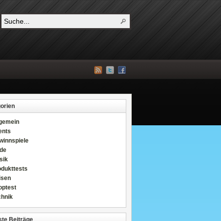
orien
lgemein
ents
winnspiele
de
sik
odukttests
isen
optest
chnik
te Beiträge