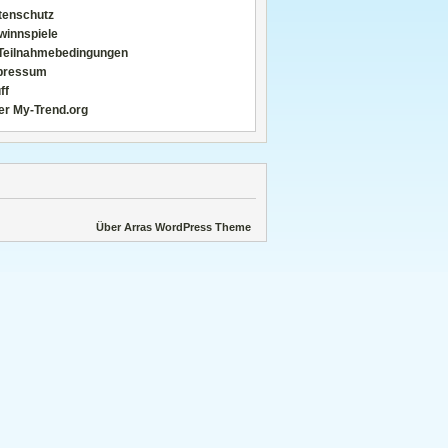
tenschutz
winnspiele
Teilnahmebedingungen
pressum
ff
er My-Trend.org
Über Arras WordPress Theme