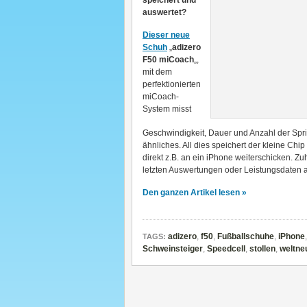
speichert und
auswertet?
Dieser neue
Schuh
„
adizero
F50 miCoach
„,
mit dem
perfektionierten
miCoach-
System misst
Geschwindigkeit, Dauer und Anzahl der Spri
ähnliches. All dies speichert der kleine Ch
direkt z.B. an ein iPhone weiterschicken. 
letzten Auswertungen oder Leistungsdaten a
Den ganzen Artikel lesen »
adizero
,
f50
,
Fußballschuhe
,
iPhone
TAGS:
Schweinsteiger
,
Speedcell
,
stollen
,
weltne