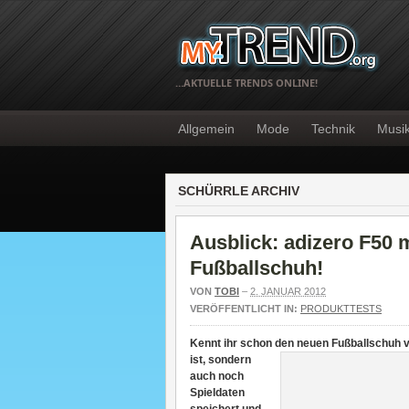
…AKTUELLE TRENDS ONLINE!
Allgemein
Mode
Technik
Musi
SCHÜRRLE ARCHIV
Ausblick: adizero F50 m
Fußballschuh!
VON
TOBI
–
2. JANUAR 2012
VERÖFFENTLICHT IN:
PRODUKTTESTS
Kennt ihr schon den neuen Fußballschuh
ist, sondern
auch noch
Spieldaten