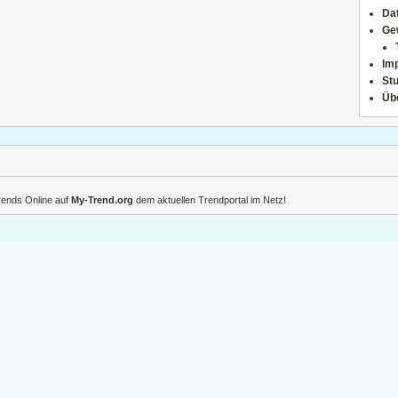
Da
Ge
Im
Stu
Üb
Trends Online auf
My-Trend.org
dem aktuellen Trendportal im Netz!