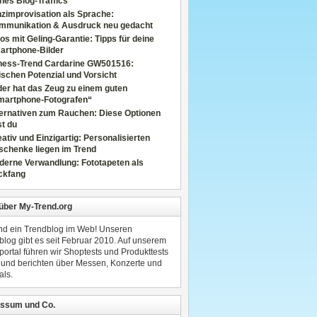
nes Blog-Traffics
zimprovisation als Sprache:
mmunikation & Ausdruck neu gedacht
os mit Geling-Garantie: Tipps für deine
artphone-Bilder
tness-Trend Cardarine GW501516:
schen Potenzial und Vorsicht
er hat das Zeug zu einem guten
martphone-Fotografen“
ternativen zum Rauchen: Diese Optionen
t du
ativ und Einzigartig: Personalisierten
schenke liegen im Trend
derne Verwandlung: Fototapeten als
ckfang
 über My-Trend.org
ind ein Trendblog im Web! Unseren
blog gibt es seit Februar 2010. Auf unserem
portal führen wir Shoptests und Produkttests
 und berichten über Messen, Konzerte und
als.
ssum und Co.