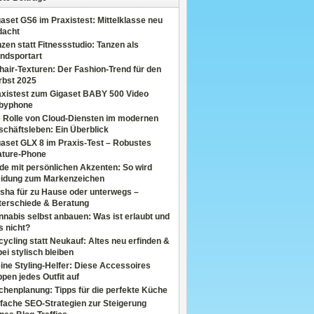
aset GS6 im Praxistest: Mittelklasse neu
dacht
zen statt Fitnessstudio: Tanzen als
ndsportart
air-Texturen: Der Fashion-Trend für den
rbst 2025
axistest zum Gigaset BABY 500 Video
byphone
e Rolle von Cloud-Diensten im modernen
chäftsleben: Ein Überblick
aset GLX 8 im Praxis-Test – Robustes
ature-Phone
de mit persönlichen Akzenten: So wird
eidung zum Markenzeichen
sha für zu Hause oder unterwegs –
terschiede & Beratung
nabis selbst anbauen: Was ist erlaubt und
s nicht?
ycling statt Neukauf: Altes neu erfinden &
ei stylisch bleiben
ine Styling-Helfer: Diese Accessoires
pen jedes Outfit auf
henplanung: Tipps für die perfekte Küche
fache SEO-Strategien zur Steigerung