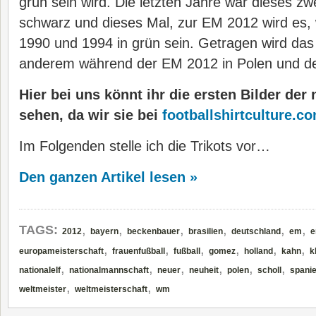
grün sein wird. Die letzten Jahre war dieses zwe
schwarz und dieses Mal, zur EM 2012 wird es, 
1990 und 1994 in grün sein. Getragen wird das 
anderem während der EM 2012 in Polen und de
Hier bei uns könnt ihr die ersten Bilder der
sehen, da wir sie bei
footballshirtculture.c
Im Folgenden stelle ich die Trikots vor…
Den ganzen Artikel lesen »
,
,
,
,
,
,
TAGS:
2012
bayern
beckenbauer
brasilien
deutschland
em
e
,
,
,
,
,
,
europameisterschaft
frauenfußball
fußball
gomez
holland
kahn
k
,
,
,
,
,
,
nationalelf
nationalmannschaft
neuer
neuheit
polen
scholl
spani
,
,
weltmeister
weltmeisterschaft
wm