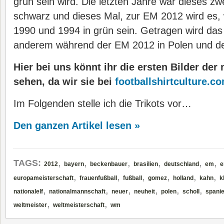
grün sein wird. Die letzten Jahre war dieses zwe
schwarz und dieses Mal, zur EM 2012 wird es, 
1990 und 1994 in grün sein. Getragen wird das 
anderem während der EM 2012 in Polen und de
Hier bei uns könnt ihr die ersten Bilder der
sehen, da wir sie bei
footballshirtculture.c
Im Folgenden stelle ich die Trikots vor…
Den ganzen Artikel lesen »
,
,
,
,
,
,
TAGS:
2012
bayern
beckenbauer
brasilien
deutschland
em
e
,
,
,
,
,
,
europameisterschaft
frauenfußball
fußball
gomez
holland
kahn
k
,
,
,
,
,
,
nationalelf
nationalmannschaft
neuer
neuheit
polen
scholl
spani
,
,
weltmeister
weltmeisterschaft
wm