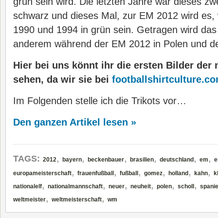
grün sein wird. Die letzten Jahre war dieses zwe
schwarz und dieses Mal, zur EM 2012 wird es, 
1990 und 1994 in grün sein. Getragen wird das 
anderem während der EM 2012 in Polen und de
Hier bei uns könnt ihr die ersten Bilder der
sehen, da wir sie bei
footballshirtculture.c
Im Folgenden stelle ich die Trikots vor…
Den ganzen Artikel lesen »
,
,
,
,
,
,
TAGS:
2012
bayern
beckenbauer
brasilien
deutschland
em
e
,
,
,
,
,
,
europameisterschaft
frauenfußball
fußball
gomez
holland
kahn
k
,
,
,
,
,
,
nationalelf
nationalmannschaft
neuer
neuheit
polen
scholl
spani
,
,
weltmeister
weltmeisterschaft
wm