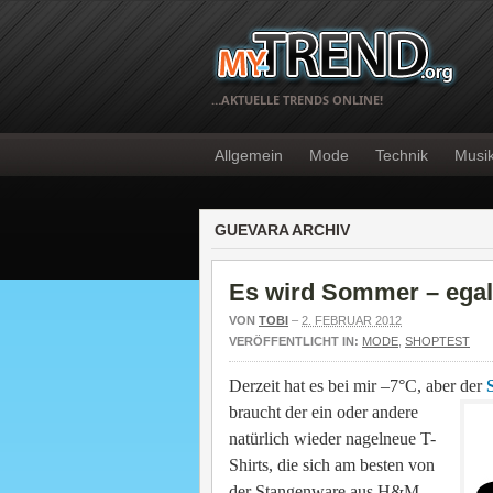
…AKTUELLE TRENDS ONLINE!
Allgemein
Mode
Technik
Musi
GUEVARA ARCHIV
Es wird Sommer – egal 
VON
TOBI
–
2. FEBRUAR 2012
VERÖFFENTLICHT IN:
MODE
,
SHOPTEST
Derzeit hat es bei mir –7°C, aber der
S
braucht der ein oder andere
natürlich wieder nagelneue T-
Shirts, die sich am besten von
der Stangenware aus H&M