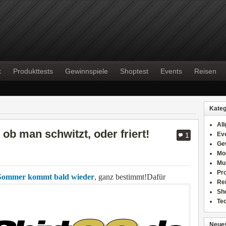
k
Produkttests
Gewinnspiele
Shoptest
Events
Reisen
Kateg
Al
ob man schwitzt, oder friert!
Ev
1
Ge
Mo
Mu
Pr
ommer kommt bald wieder
, ganz bestimmt!
Dafür
Re
Sh
Te
Neues