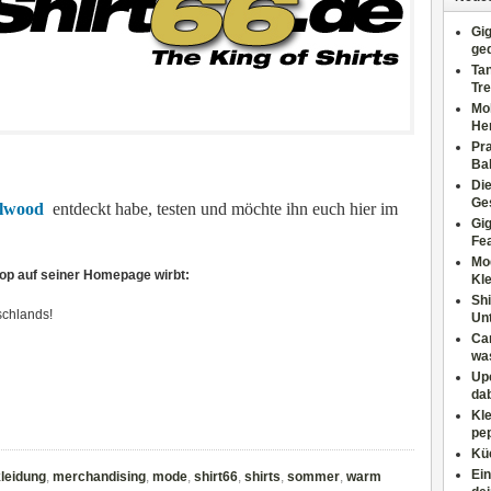
Gig
ge
Tan
Tre
Moh
He
Pr
Ba
Di
Ges
llwood
entdeckt habe, testen und möchte ihn euch hier im
Gig
Fe
Mo
Shop auf seiner Homepage wirbt:
Kl
Shi
schlands!
Un
Can
wa
Upc
dab
Kle
pep
Küc
Ein
leidung
,
merchandising
,
mode
,
shirt66
,
shirts
,
sommer
,
warm