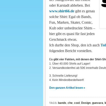
oder Karstadt abheben. Bei
www.shirt66.de
gibt es genau
solche Shirt: Egal ob Bands,
Fun, Marken, Skater, Comic,
Kult oder unbedruckte Shirts –
hier gibt es quasi für fast jeden
Geschmack etwas.
Ich durfte den Shop, den ich auch
To
folgenden Bericht vorstellen.
E
s gibt vier Fakten, mit denen der Shirt-
1. Über 40.000 Shirts auf Lager!
2. Versandkostenfrei ab 50€ innerhalb Deut
3. Schnelle Lieferung!
4. Kein Mindestbestellwert!
Den ganzen Artikel lesen »
bands
,
che
,
cool
,
Design
,
guevara
,
k
TAGS: