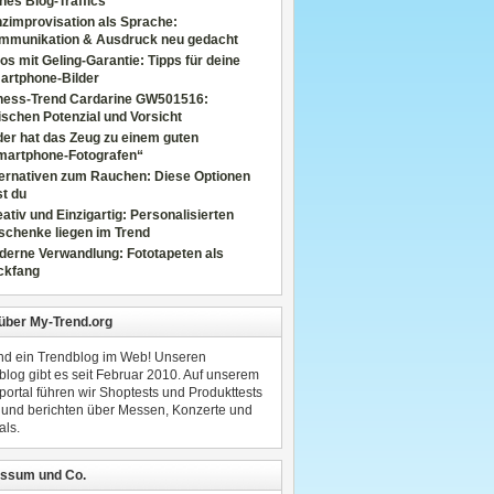
nes Blog-Traffics
zimprovisation als Sprache:
mmunikation & Ausdruck neu gedacht
os mit Geling-Garantie: Tipps für deine
artphone-Bilder
tness-Trend Cardarine GW501516:
schen Potenzial und Vorsicht
er hat das Zeug zu einem guten
martphone-Fotografen“
ternativen zum Rauchen: Diese Optionen
t du
ativ und Einzigartig: Personalisierten
schenke liegen im Trend
derne Verwandlung: Fototapeten als
ckfang
 über My-Trend.org
ind ein Trendblog im Web! Unseren
blog gibt es seit Februar 2010. Auf unserem
portal führen wir Shoptests und Produkttests
 und berichten über Messen, Konzerte und
als.
ssum und Co.