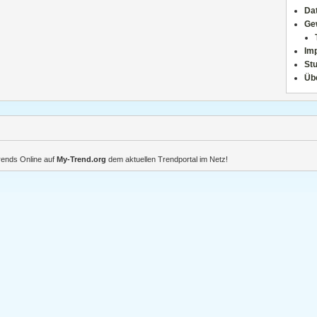
Da
Ge
Im
Stu
Üb
Trends Online auf
My-Trend.org
dem aktuellen Trendportal im Netz!