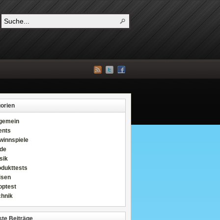
orien
lgemein
ents
winnspiele
de
sik
odukttests
isen
optest
chnik
te Beiträge