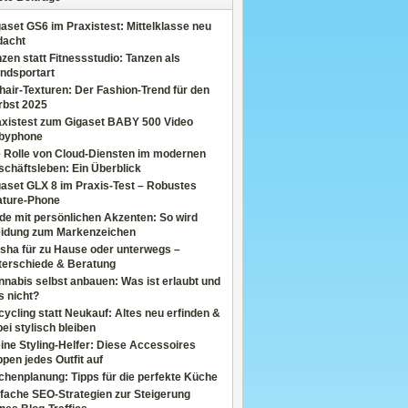
aset GS6 im Praxistest: Mittelklasse neu
dacht
zen statt Fitnessstudio: Tanzen als
ndsportart
air-Texturen: Der Fashion-Trend für den
rbst 2025
axistest zum Gigaset BABY 500 Video
byphone
e Rolle von Cloud-Diensten im modernen
chäftsleben: Ein Überblick
aset GLX 8 im Praxis-Test – Robustes
ature-Phone
de mit persönlichen Akzenten: So wird
eidung zum Markenzeichen
sha für zu Hause oder unterwegs –
terschiede & Beratung
nabis selbst anbauen: Was ist erlaubt und
s nicht?
ycling statt Neukauf: Altes neu erfinden &
ei stylisch bleiben
ine Styling-Helfer: Diese Accessoires
pen jedes Outfit auf
henplanung: Tipps für die perfekte Küche
fache SEO-Strategien zur Steigerung