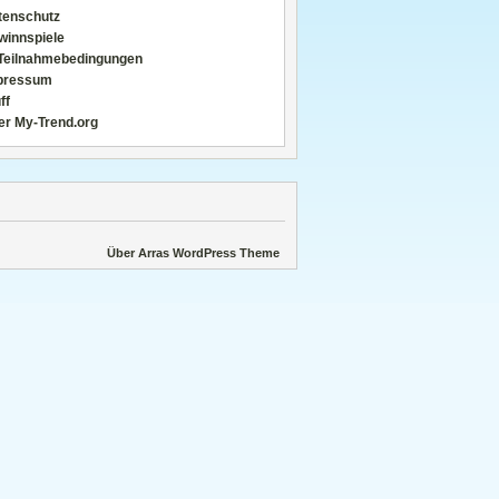
tenschutz
winnspiele
Teilnahmebedingungen
pressum
ff
er My-Trend.org
Über Arras WordPress Theme