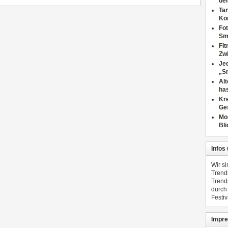
dei
Tan
Ko
Fot
Sm
Fi
Zwi
Jed
„S
Al
has
Kre
Ge
Mo
Bli
Infos
Wir s
Trend
Trend
durch
Festiv
Impre