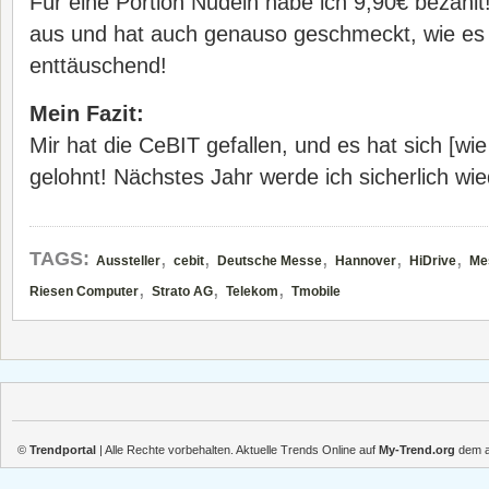
Für eine Portion Nudeln habe ich 9,90€ bezahlt
aus und hat auch genauso geschmeckt, wie es 
enttäuschend!
Mein Fazit:
Mir hat die CeBIT gefallen, und es hat sich [wie
gelohnt! Nächstes Jahr werde ich sicherlich wie
,
,
,
,
,
TAGS:
Aussteller
cebit
Deutsche Messe
Hannover
HiDrive
Me
,
,
,
Riesen Computer
Strato AG
Telekom
Tmobile
©
Trendportal
| Alle Rechte vorbehalten. Aktuelle Trends Online auf
My-Trend.org
dem ak