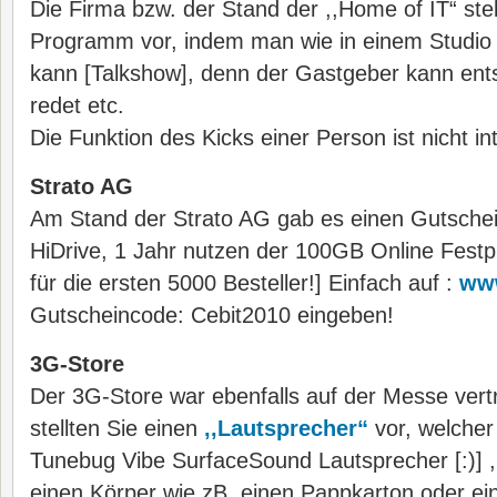
Die Firma bzw. der Stand der ,,Home of IT“ ste
Programm vor, indem man wie in einem Studio
kann [Talkshow], denn der Gastgeber kann en
redet etc.
Die Funktion des Kicks einer Person ist nicht int
Strato AG
Am Stand der Strato AG gab es einen Gutschein
HiDrive, 1 Jahr nutzen der 100GB Online Festpl
für die ersten 5000 Besteller!] Einfach auf :
www
Gutscheincode: Cebit2010 eingeben!
3G-Store
Der 3G-Store war ebenfalls auf der Messe vert
stellten Sie einen
,,Lautsprecher“
vor, welcher
Tunebug Vibe SurfaceSound Lautsprecher [:)] , 
einen Körper wie zB. einen Pappkarton oder e