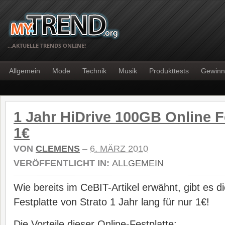
…AKTUELLE TRENDS ONLINE!
Allgemein
Mode
Technik
Musik
Produkttests
Gewinn
1 Jahr HiDrive 100GB Online Fe
1€
VON
CLEMENS
–
6. MÄRZ 2010
VERÖFFENTLICHT IN:
ALLGEMEIN
Wie bereits im CeBIT-Artikel erwähnt, gibt es d
Festplatte von Strato 1 Jahr lang für nur 1€!
Die Vorteile dieser Online-Festplatte: