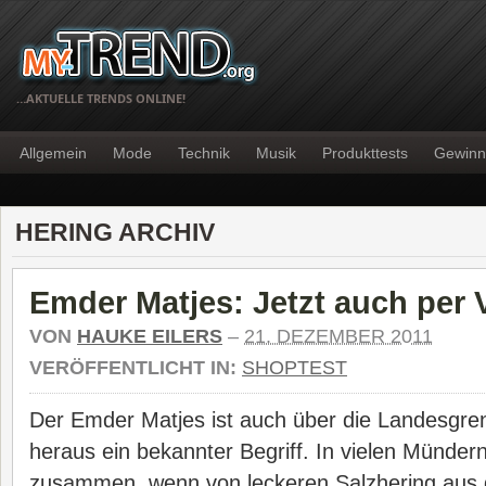
…AKTUELLE TRENDS ONLINE!
Allgemein
Mode
Technik
Musik
Produkttests
Gewinn
HERING ARCHIV
Emder Matjes: Jetzt auch per 
VON
HAUKE EILERS
–
21. DEZEMBER 2011
VERÖFFENTLICHT IN:
SHOPTEST
Der Emder Matjes ist auch über die Landesgr
heraus ein bekannter Begriff. In vielen Münder
zusammen, wenn von leckeren Salzhering aus 