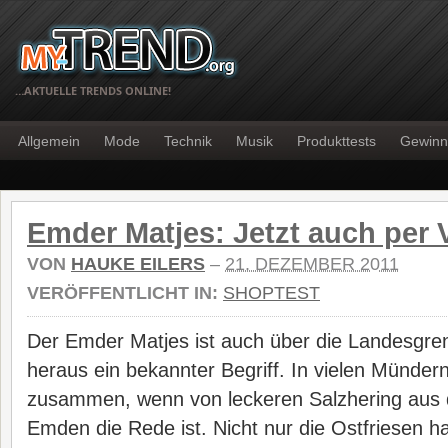
…AKTUELLE TRENDS ONLINE!
Allgemein
Mode
Technik
Musik
Produkttests
Gewinn
Emder Matjes: Jetzt auch per 
VON
HAUKE EILERS
–
21. DEZEMBER 2011
VERÖFFENTLICHT IN:
SHOPTEST
Der Emder Matjes ist auch über die Landesgr
heraus ein bekannter Begriff. In vielen Münder
zusammen, wenn von leckeren Salzhering aus 
Emden die Rede ist. Nicht nur die Ostfriesen h