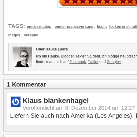
,
,
,
TAGS:
emder matjes
emder matjesversand
fisch
focken und müll
,
matjes
versand
Über Hauke Eilers
Ich bin Hauke. Blogger, Texter, Student. Ich blogge hauptsäc
findet man mich auf
Facebook
,
Twitter
und
Google+
.
1 Kommentar
Klaus blankenhagel
Veröffentlicht am
8. Dezember 2014 um 12:27
Liefern Sie auch nach Amerika (Los Angeles).