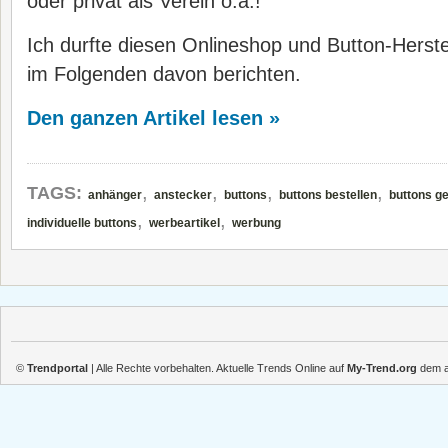
oder privat als Verein o.ä.!
Ich durfte diesen Onlineshop und Button-Herste
im Folgenden davon berichten.
Den ganzen Artikel lesen »
,
,
,
,
TAGS:
anhänger
anstecker
buttons
buttons bestellen
buttons ge
,
,
individuelle buttons
werbeartikel
werbung
©
Trendportal
| Alle Rechte vorbehalten. Aktuelle Trends Online auf
My-Trend.org
dem ak