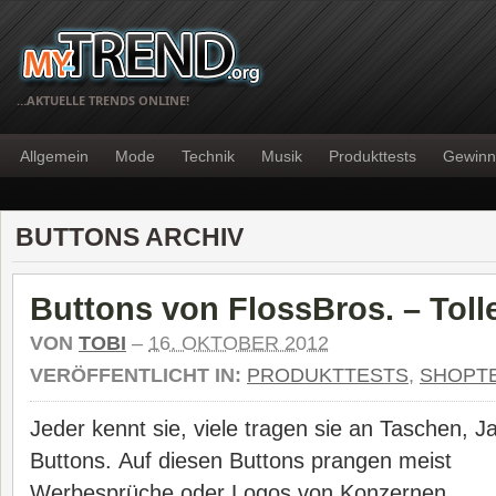
…AKTUELLE TRENDS ONLINE!
Allgemein
Mode
Technik
Musik
Produkttests
Gewinn
BUTTONS ARCHIV
Buttons von FlossBros. – Tolle
VON
TOBI
–
16. OKTOBER 2012
VERÖFFENTLICHT IN:
PRODUKTTESTS
,
SHOPT
Jeder kennt sie, viele tragen sie an Taschen,
Buttons.
Auf diesen Buttons prangen meist
Werbesprüche oder Logos von Konzernen,