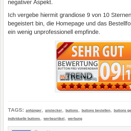
negativer Aspekt.
Ich vergebe hiermit grandiose 9 von 10 Sternen
begeistert bin, die Homepage und das Bestellfor
ein wenig unprofessionell empfinde.
,
,
,
,
TAGS:
anhänger
anstecker
buttons
buttons bestellen
buttons ge
,
,
individuelle buttons
werbeartikel
werbung