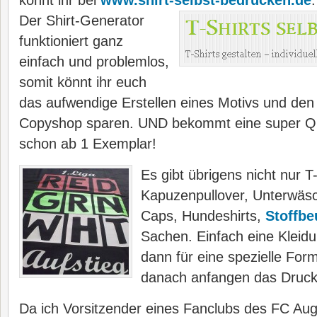
könnt ihr bei
www.shirt-selbst-bedrucken.de
.
Der Shirt-Generator
funktioniert ganz
einfach und problemlos,
somit könnt ihr euch
das aufwendige Erstellen eines Motivs und den
Copyshop sparen. UND bekommt eine super Qual
schon ab 1 Exemplar!
Es gibt übrigens nicht nur T
Kapuzenpullover, Unterwäs
Caps, Hundeshirts,
Stoffbe
Sachen. Einfach eine Kleid
dann für eine spezielle For
danach anfangen das Druck
Da ich Vorsitzender eines Fanclubs des FC Aug