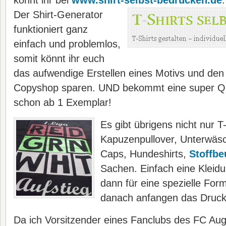
könnt ihr bei
www.shirt-selbst-bedrucken.de
.
Der Shirt-Generator
funktioniert ganz
einfach und problemlos,
somit könnt ihr euch
das aufwendige Erstellen eines Motivs und den
Copyshop sparen. UND bekommt eine super Qual
schon ab 1 Exemplar!
Es gibt übrigens nicht nur T
Kapuzenpullover, Unterwäs
Caps, Hundeshirts,
Stoffbe
Sachen. Einfach eine Kleid
dann für eine spezielle For
danach anfangen das Druck
Da ich Vorsitzender eines Fanclubs des FC Aug