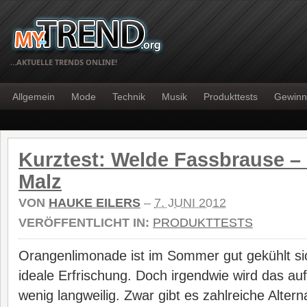
…AKTUELLE TRENDS ONLINE!
Allgemein
Mode
Technik
Musik
Produkttests
Gewinn
Kurztest: Welde Fassbrause –
Malz
VON
HAUKE EILERS
–
7. JUNI 2012
VERÖFFENTLICHT IN:
PRODUKTTESTS
Orangenlimonade ist im Sommer gut gekühlt si
ideale Erfrischung. Doch irgendwie wird das au
wenig langweilig. Zwar gibt es zahlreiche Altern