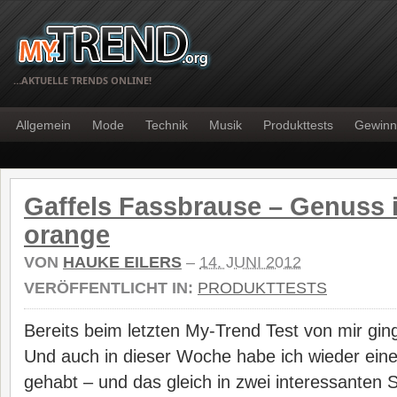
…AKTUELLE TRENDS ONLINE!
Allgemein
Mode
Technik
Musik
Produkttests
Gewinn
Gaffels Fassbrause – Genuss 
orange
VON
HAUKE EILERS
–
14. JUNI 2012
VERÖFFENTLICHT IN:
PRODUKTTESTS
Bereits beim letzten My-Trend Test von mir gi
Und auch in dieser Woche habe ich wieder ein
gehabt – und das gleich in zwei interessanten S