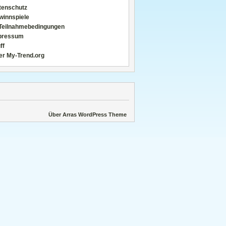
tenschutz
winnspiele
Teilnahmebedingungen
pressum
ff
er My-Trend.org
Über Arras WordPress Theme