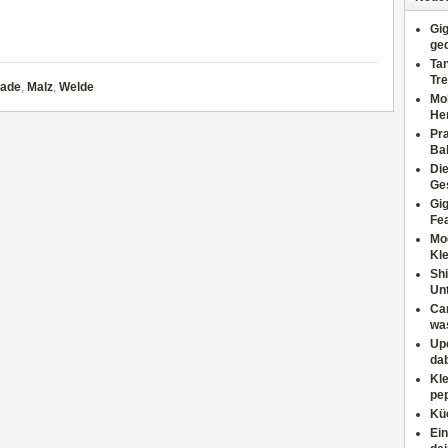
Gig
ge
Tan
Tre
ade
,
Malz
,
Welde
Moh
He
Pr
Ba
Di
Ges
Gig
Fe
Mo
Kl
Shi
Un
Can
wa
Upc
dab
Kle
pep
Küc
Ein