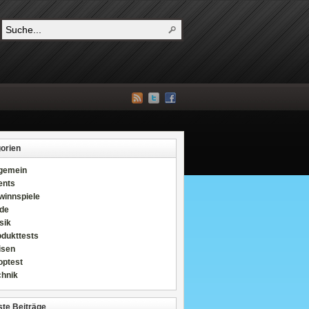
orien
lgemein
ents
winnspiele
de
sik
odukttests
isen
optest
chnik
te Beiträge