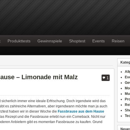
k
Produkttests
Gewinnspiele
Shoptest
Events
Reisen
Kateg
Al
rause – Limonade mit Malz
Ev
1
Ge
Mo
Mu
Pr
sicherlich immer eine ideale Erfrischung. Doch irgendwie wird das
Re
gibt es zahlreiche Alternativen, aber irgendwann möchte man ja auch
Sh
ztest haben wir in dieser Woche die
Fassbrause aus dem Hause
Te
rt das Rezept und die Fassbrause erlebt nun ein Comeback. Nicht nur
nderen Anbietern gibt es momentan Fassbrause zu kaufen. Grund
Neues