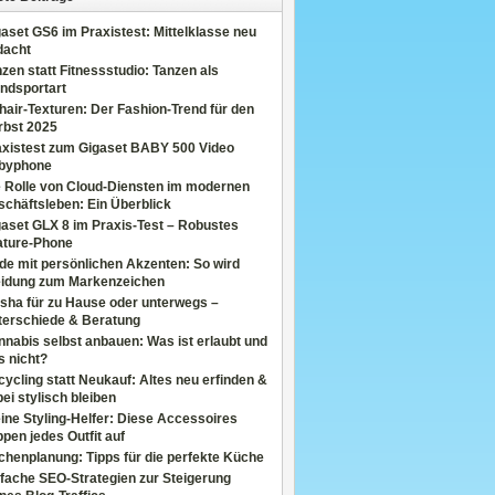
aset GS6 im Praxistest: Mittelklasse neu
dacht
zen statt Fitnessstudio: Tanzen als
ndsportart
air-Texturen: Der Fashion-Trend für den
rbst 2025
axistest zum Gigaset BABY 500 Video
byphone
e Rolle von Cloud-Diensten im modernen
chäftsleben: Ein Überblick
aset GLX 8 im Praxis-Test – Robustes
ature-Phone
de mit persönlichen Akzenten: So wird
eidung zum Markenzeichen
sha für zu Hause oder unterwegs –
terschiede & Beratung
nabis selbst anbauen: Was ist erlaubt und
s nicht?
ycling statt Neukauf: Altes neu erfinden &
ei stylisch bleiben
ine Styling-Helfer: Diese Accessoires
pen jedes Outfit auf
henplanung: Tipps für die perfekte Küche
fache SEO-Strategien zur Steigerung