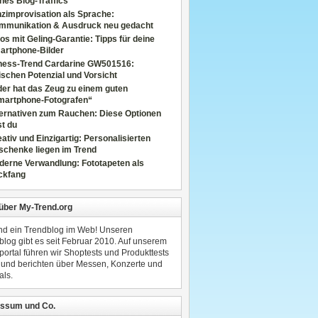
nes Blog-Traffics
zimprovisation als Sprache:
mmunikation & Ausdruck neu gedacht
os mit Geling-Garantie: Tipps für deine
artphone-Bilder
tness-Trend Cardarine GW501516:
schen Potenzial und Vorsicht
er hat das Zeug zu einem guten
martphone-Fotografen“
ternativen zum Rauchen: Diese Optionen
t du
ativ und Einzigartig: Personalisierten
schenke liegen im Trend
derne Verwandlung: Fototapeten als
ckfang
 über My-Trend.org
ind ein Trendblog im Web! Unseren
blog gibt es seit Februar 2010. Auf unserem
portal führen wir Shoptests und Produkttests
 und berichten über Messen, Konzerte und
als.
ssum und Co.