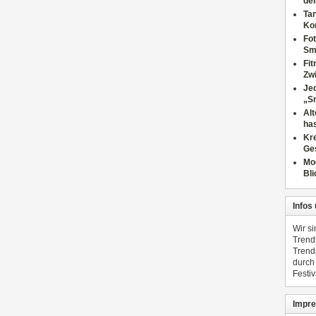
dei
Tan
Ko
Fot
Sm
Fi
Zwi
Jed
„S
Al
has
Kre
Ge
Mo
Bli
Infos
Wir s
Trend
Trend
durch
Festiv
Impre