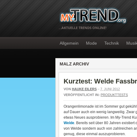
…AKTUELLE TRENDS ONLINE!
Allgemein
Mode
Technik
Musi
MALZ ARCHIV
Kurztest: Welde Fassb
VON
HAUKE EILERS
–
7. JUNI 2012
VERÖFFENTLICHT IN:
PRODUKTTESTS
Orangenlimonade ist im Sommer gut gekühlt 
auf Dauer auch ein wenig langweilig. Zwar 
etwas Neues ausprobieren. Im My-Trend Kur
Welde
. Bereits seit über 80 Jahren existie
von Welde sondern auch von zahlreichen a
genug, diese einmal auszuprobieren.