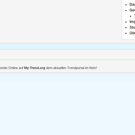
Da
Ge
Im
Stu
Üb
Trends Online auf
My-Trend.org
dem aktuellen Trendportal im Netz!