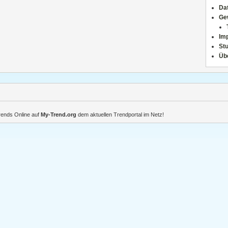
Da
Ge
Im
Stu
Üb
Trends Online auf
My-Trend.org
dem aktuellen Trendportal im Netz!