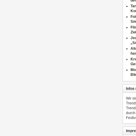
dei
Tan
Ko
Fot
Sm
Fi
Zwi
Jed
„S
Al
has
Kre
Ge
Mo
Bli
Infos
Wir s
Trend
Trend
durch
Festiv
Impre