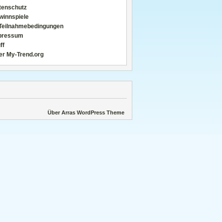
tenschutz
winnspiele
Teilnahmebedingungen
pressum
ff
er My-Trend.org
Über Arras WordPress Theme