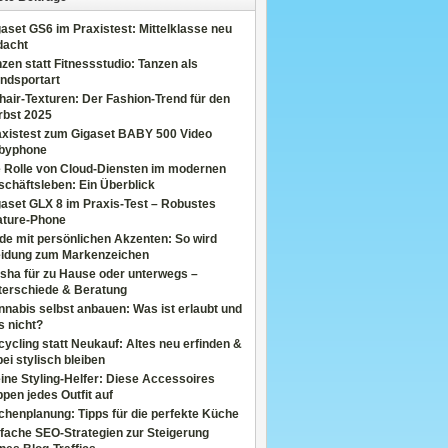
aset GS6 im Praxistest: Mittelklasse neu
dacht
zen statt Fitnessstudio: Tanzen als
ndsportart
air-Texturen: Der Fashion-Trend für den
rbst 2025
axistest zum Gigaset BABY 500 Video
byphone
e Rolle von Cloud-Diensten im modernen
chäftsleben: Ein Überblick
aset GLX 8 im Praxis-Test – Robustes
ature-Phone
de mit persönlichen Akzenten: So wird
eidung zum Markenzeichen
sha für zu Hause oder unterwegs –
terschiede & Beratung
nabis selbst anbauen: Was ist erlaubt und
s nicht?
ycling statt Neukauf: Altes neu erfinden &
ei stylisch bleiben
ine Styling-Helfer: Diese Accessoires
pen jedes Outfit auf
henplanung: Tipps für die perfekte Küche
fache SEO-Strategien zur Steigerung