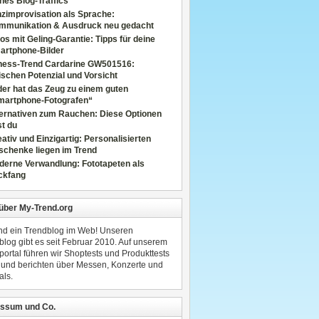
nes Blog-Traffics
zimprovisation als Sprache:
mmunikation & Ausdruck neu gedacht
os mit Geling-Garantie: Tipps für deine
artphone-Bilder
tness-Trend Cardarine GW501516:
schen Potenzial und Vorsicht
er hat das Zeug zu einem guten
martphone-Fotografen“
ternativen zum Rauchen: Diese Optionen
t du
ativ und Einzigartig: Personalisierten
schenke liegen im Trend
derne Verwandlung: Fototapeten als
ckfang
 über My-Trend.org
ind ein Trendblog im Web! Unseren
blog gibt es seit Februar 2010. Auf unserem
portal führen wir Shoptests und Produkttests
 und berichten über Messen, Konzerte und
als.
ssum und Co.