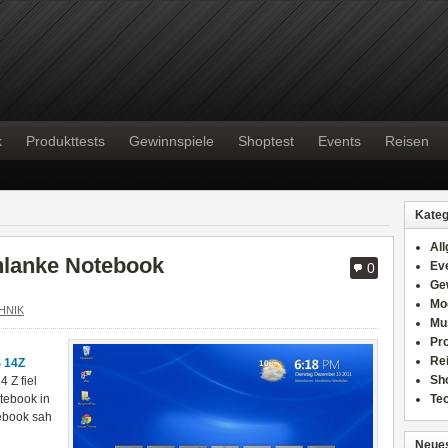
k
Produkttests
Gewinnspiele
Shoptest
Events
Reisen
Kateg
Al
chlanke Notebook
Ev
0
Ge
Mo
HNIK
Mu
Pr
Re
S 14Z
Sh
 Z fiel
otebook in
Te
ebook sah
Neues