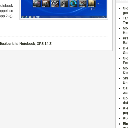
Notebook
Gig
oppelt so
ge
napp 2kg).
Tan
Tre
Moh
He
Pr
Ba
Testbericht
,
Notebook
,
XPS 14 Z
Di
Ges
Gig
Fe
Mo
Kl
Shi
Un
Can
wa
Upc
dab
Kle
pep
Küc
Ein