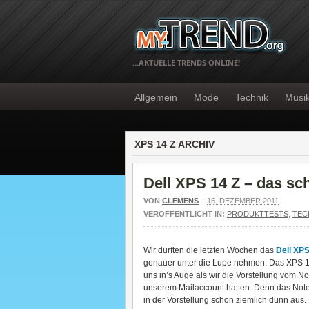
…AKTUELLE TRENDS ONLINE!
Allgemein
Mode
Technik
Musi
XPS 14 Z ARCHIV
Dell XPS 14 Z – das s
VON
CLEMENS
–
16. DEZEMBER 2011
VERÖFFENTLICHT IN:
PRODUKTTESTS
,
TEC
Wir durften die letzten Wochen das
Dell XP
genauer unter die Lupe nehmen. Das XPS 14
uns in’s Auge als wir die Vorstellung vom N
unserem Mailaccount hatten. Denn das Not
in der Vorstellung schon ziemlich dünn aus.