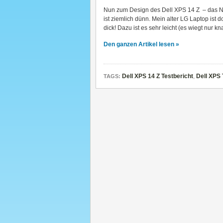
Nun zum Design des Dell XPS 14 Z – das 
ist ziemlich dünn. Mein alter LG Laptop ist d
dick! Dazu ist es sehr leicht (es wiegt nur k
Den ganzen Artikel lesen »
Dell XPS 14 Z Testbericht
,
Dell XPS 
TAGS: