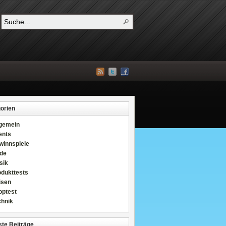
orien
lgemein
ents
winnspiele
de
sik
odukttests
isen
optest
chnik
te Beiträge