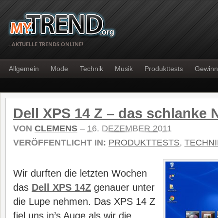
…AKTUELLE TRENDS ONLINE!
Allgemein
Mode
Technik
Musik
Produkttests
Gewinn
Dell XPS 14 Z – das schlanke
VON
CLEMENS
–
16. DEZEMBER 2011
VERÖFFENTLICHT IN:
PRODUKTTESTS
,
TECHNI
Wir durften die letzten Wochen
das
Dell XPS 14Z
genauer unter
die Lupe nehmen. Das XPS 14 Z
fiel uns in’s Auge als wir die