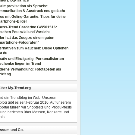
nes Blog-Traffics
zimprovisation als Sprache:
mmunikation & Ausdruck neu gedacht
os mit Geling-Garantie: Tipps für deine
artphone-Bilder
tness-Trend Cardarine GW501516:
schen Potenzial und Vorsicht
er hat das Zeug zu einem guten
martphone-Fotografen“
ternativen zum Rauchen: Diese Optionen
t du
ativ und Einzigartig: Personalisierten
schenke liegen im Trend
derne Verwandlung: Fototapeten als
ckfang
 über My-Trend.org
ind ein Trendblog im Web! Unseren
blog gibt es seit Februar 2010. Auf unserem
portal führen wir Shoptests und Produkttests
 und berichten über Messen, Konzerte und
als.
ssum und Co.