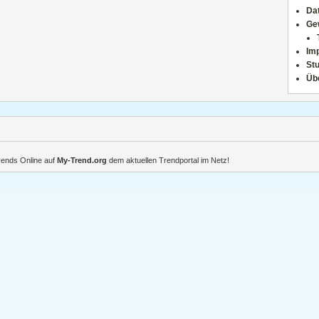
Da
Ge
Im
Stu
Üb
Trends Online auf
My-Trend.org
dem aktuellen Trendportal im Netz!