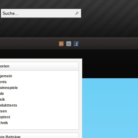
orien
lgemein
ents
winnspiele
de
sik
odukttests
isen
optest
chnik
te Beiträge