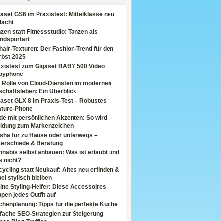
aset GS6 im Praxistest: Mittelklasse neu
dacht
zen statt Fitnessstudio: Tanzen als
ndsportart
air-Texturen: Der Fashion-Trend für den
rbst 2025
axistest zum Gigaset BABY 500 Video
byphone
e Rolle von Cloud-Diensten im modernen
chäftsleben: Ein Überblick
aset GLX 8 im Praxis-Test – Robustes
ature-Phone
de mit persönlichen Akzenten: So wird
eidung zum Markenzeichen
sha für zu Hause oder unterwegs –
terschiede & Beratung
nabis selbst anbauen: Was ist erlaubt und
s nicht?
ycling statt Neukauf: Altes neu erfinden &
ei stylisch bleiben
ine Styling-Helfer: Diese Accessoires
pen jedes Outfit auf
henplanung: Tipps für die perfekte Küche
fache SEO-Strategien zur Steigerung