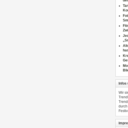
dei
Tan
Ko
Fot
Sm
Fi
Zwi
Jed
„S
Al
has
Kre
Ge
Mo
Bli
Infos
Wir s
Trend
Trend
durch
Festiv
Impre