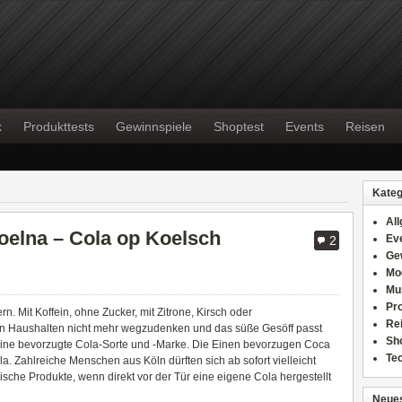
k
Produkttests
Gewinnspiele
Shoptest
Events
Reisen
Kateg
Al
coelna – Cola op Koelsch
Ev
2
Ge
Mo
Mu
Pr
n. Mit Koffein, ohne Zucker, mit Zitrone, Kirsch oder
Re
ren Haushalten nicht mehr wegzudenken und das süße Gesöff passt
Sh
t seine bevorzugte Cola-Sorte und -Marke. Die Einen bevorzugen Coca
Te
la. Zahlreiche Menschen aus Köln dürften sich ab sofort vielleicht
sche Produkte, wenn direkt vor der Tür eine eigene Cola hergestellt
Neues