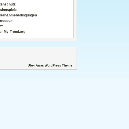
tenschutz
winnspiele
Teilnahmebedingungen
pressum
ff
er My-Trend.org
Über Arras WordPress Theme