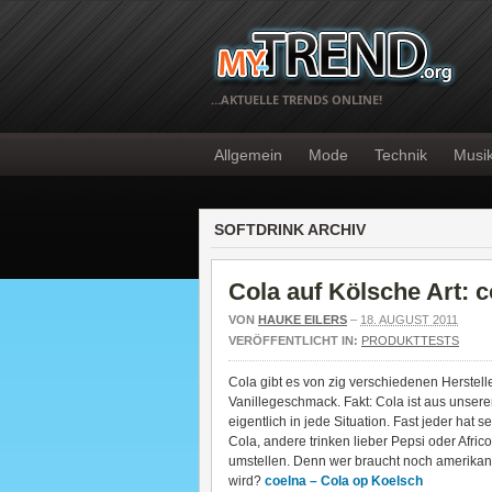
…AKTUELLE TRENDS ONLINE!
Allgemein
Mode
Technik
Musi
SOFTDRINK ARCHIV
Cola auf Kölsche Art: 
VON
HAUKE EILERS
–
18. AUGUST 2011
VERÖFFENTLICHT IN:
PRODUKTTESTS
Cola gibt es von zig verschiedenen Hersteller
Vanillegeschmack. Fakt: Cola ist aus unse
eigentlich in jede Situation. Fast jeder ha
Cola, andere trinken lieber Pepsi oder Africo
umstellen. Denn wer braucht noch amerikani
wird?
coelna – Cola op Koelsch