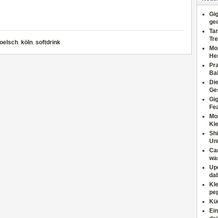
Gig
ge
Tan
Tre
oelsch
,
köln
,
softdrink
Moh
He
Pr
Ba
Di
Ges
Gig
Fe
Mo
Kl
Shi
Un
Can
wa
Upc
dab
Kle
pep
Küc
Ein