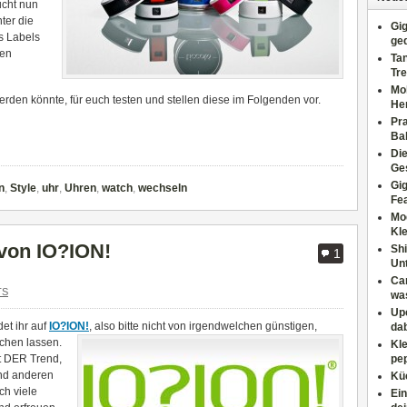
ucht nun
nter die
Gig
s Labels
ge
ren
Tan
Tre
Moh
erden könnte, für euch testen und stellen diese im Folgenden vor.
He
Pr
Ba
Di
Ges
Gig
n
,
Style
,
uhr
,
Uhren
,
watch
,
wechseln
Fe
Mo
Kl
 von IO?ION!
Shi
1
Un
Can
TS
wa
Upc
et ihr auf
IO?ION!
, also bitte nicht von
irgendwelchen günstigen,
dab
chen lassen.
Kle
st DER Trend,
pep
nd anderen
Küc
ch viele
Ein