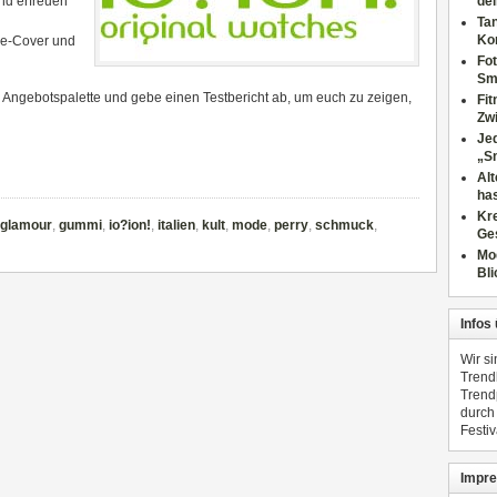
nd erfreuen
dei
Tan
Ko
ne-Cover und
Fot
Sm
e Angebotspalette und gebe einen Testbericht ab, um euch zu zeigen,
Fi
Zwi
Jed
„S
Al
has
Kre
glamour
,
gummi
,
io?ion!
,
italien
,
kult
,
mode
,
perry
,
schmuck
,
Ge
Mo
Bli
Infos
Wir s
Trend
Trend
durch
Festiv
Impre