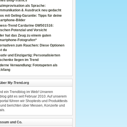
nes Blog-Traffics
zimprovisation als Sprache:
mmunikation & Ausdruck neu gedacht
os mit Geling-Garantie: Tipps für deine
artphone-Bilder
tness-Trend Cardarine GW501516:
schen Potenzial und Vorsicht
er hat das Zeug zu einem guten
martphone-Fotografen“
ternativen zum Rauchen: Diese Optionen
t du
ativ und Einzigartig: Personalisierten
schenke liegen im Trend
derne Verwandlung: Fototapeten als
ckfang
 über My-Trend.org
ind ein Trendblog im Web! Unseren
blog gibt es seit Februar 2010. Auf unserem
portal führen wir Shoptests und Produkttests
 und berichten über Messen, Konzerte und
als.
ssum und Co.