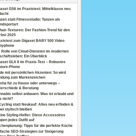
aset GS6 im Praxistest: Mittelklasse neu
dacht
zen statt Fitnessstudio: Tanzen als
ndsportart
air-Texturen: Der Fashion-Trend für den
rbst 2025
axistest zum Gigaset BABY 500 Video
byphone
e Rolle von Cloud-Diensten im modernen
chäftsleben: Ein Überblick
aset GLX 8 im Praxis-Test – Robustes
ature-Phone
de mit persönlichen Akzenten: So wird
eidung zum Markenzeichen
sha für zu Hause oder unterwegs –
terschiede & Beratung
nabis selbst anbauen: Was ist erlaubt und
s nicht?
ycling statt Neukauf: Altes neu erfinden &
ei stylisch bleiben
ine Styling-Helfer: Diese Accessoires
pen jedes Outfit auf
henplanung: Tipps für die perfekte Küche
fache SEO-Strategien zur Steigerung