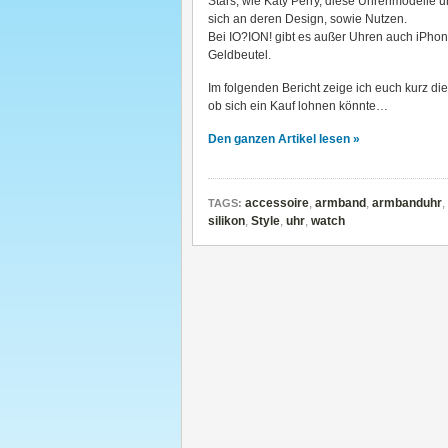
Stars, wie Katy Perry, diese Uhrenmodelle u
sich an deren Design, sowie Nutzen.
Bei IO?ION! gibt es außer Uhren auch iPho
Geldbeutel.
Im folgenden Bericht zeige ich euch kurz di
ob sich ein Kauf lohnen könnte…
Den ganzen Artikel lesen »
accessoire
,
armband
,
armbanduhr
,
TAGS:
silikon
,
Style
,
uhr
,
watch