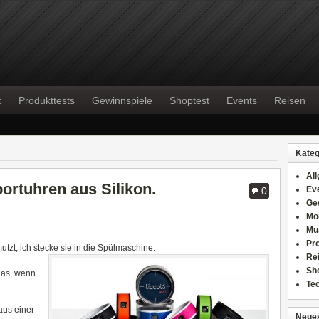
k
Produkttests
Gewinnspiele
Shoptest
Events
Reisen
Kateg
Al
ortuhren aus Silikon.
Ev
0
Ge
Mo
Mu
Pr
tzt, ich stecke sie in die Spülmaschine.
Re
Sh
das, wenn
Te
us einer
Neues