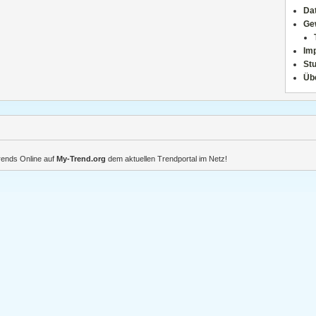
Da
Ge
Im
Stu
Üb
Trends Online auf
My-Trend.org
dem aktuellen Trendportal im Netz!