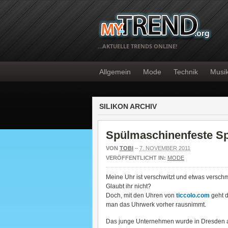
…AKTUELLE TRENDS ONLINE!
Allgemein
Mode
Technik
Musi
SILIKON ARCHIV
Spülmaschinenfeste Sp
VON
TOBI
–
7. NOVEMBER 2011
VERÖFFENTLICHT IN:
MODE
Meine Uhr ist verschwitzt und etwas verschmu
Glaubt ihr nicht?
Doch, mit den Uhren von
ticcolo.com
geht 
man das Uhrwerk vorher rausnimmt.
Das junge Unternehmen wurde in Dresden a