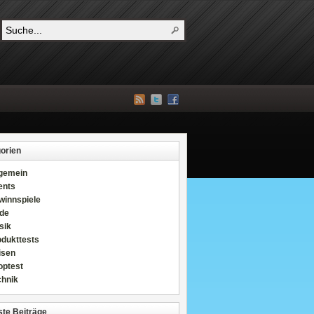
orien
lgemein
ents
winnspiele
de
sik
odukttests
isen
optest
chnik
te Beiträge