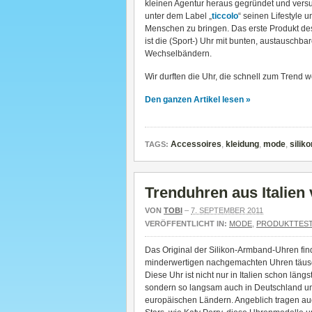
kleinen Agentur heraus gegründet und vers
unter dem Label „
ticcolo
“ seinen Lifestyle u
Menschen zu bringen. Das erste Produkt de
ist die (Sport-) Uhr mit bunten, austauschba
Wechselbändern.
Wir durften die Uhr, die schnell zum Trend w
Den ganzen Artikel lesen »
Accessoires
,
kleidung
,
mode
,
siliko
TAGS:
Trenduhren aus Italien
VON
TOBI
–
7. SEPTEMBER 2011
VERÖFFENTLICHT IN:
MODE
,
PRODUKTTES
Das Original der Silikon-Armband-Uhren find
minderwertigen nachgemachten Uhren täus
Diese Uhr ist nicht nur in Italien schon läng
sondern so langsam auch in Deutschland u
europäischen Ländern. Angeblich tragen au