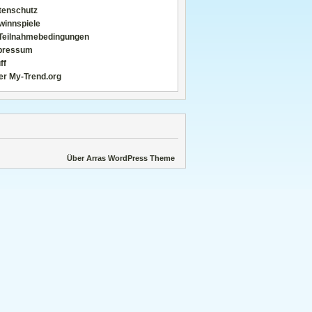
tenschutz
winnspiele
Teilnahmebedingungen
pressum
ff
er My-Trend.org
Über Arras WordPress Theme