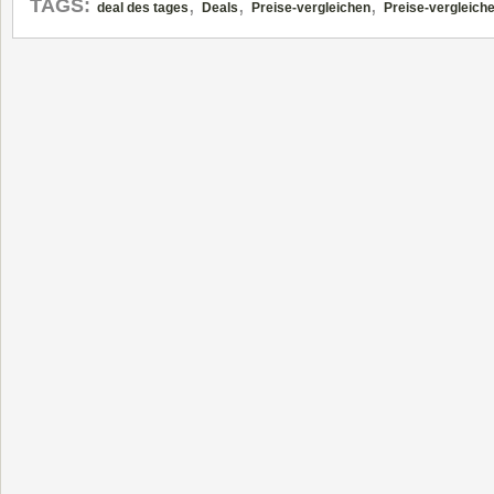
,
,
,
TAGS:
deal des tages
Deals
Preise-vergleichen
Preise-vergleich