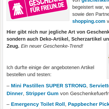
von
geschenkef
begeistert war, w
sowie den Partn
shopping.com
v
Hier gibt nich nur jegliche Art von Gesche
sondern auch Deko-Artikel, Scherzartikel un
Zeug.
Ein neuer Geschenke-Trend!
Ich durfte einige der angebotenen Artikel
bestellen und testen:
–
Mini Pastillen SUPER STRONG
,
Serviett
Dinner
,
Stripper Gum
von Geschenkefuerf
–
Emergency Toilet Roll
,
Pappbecher Pick