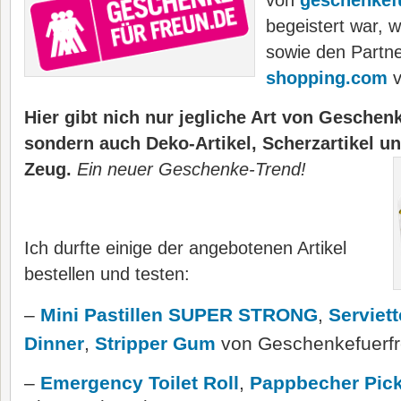
von
geschenkef
begeistert war, w
sowie den Partn
shopping.com
v
Hier gibt nich nur jegliche Art von Gesche
sondern auch Deko-Artikel, Scherzartikel un
Zeug.
Ein neuer Geschenke-Trend!
Ich durfte einige der angebotenen Artikel
bestellen und testen:
–
Mini Pastillen SUPER STRONG
,
Serviett
Dinner
,
Stripper Gum
von Geschenkefuerf
–
Emergency Toilet Roll
,
Pappbecher Pick