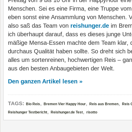
Freitag von 9 bis 10 Uhr in der HappyHour ein
Menschen. Sei es eine Firma, eine Truppe vom
eben sonst eine Ansammlung von Menschen. V
also saß das Team von
reishunger.de
im Brem
ich überhaupt darauf, dass es dieses junge Un
mäßige Mensa-Essen machte dem Team klar, d
durchaus Qualität haben sollte. So dreht sich 
alles um sortenreinen, hochwertigen Reis – ga
aus den besten Anbaugebieten der Welt.
Den ganzen Artikel lesen »
,
,
,
TAGS:
Bio Reis
Bremen Vier Happy Hour
Reis aus Bremen
Reis 
,
,
Reishunger Testbericht
Reishunger.de Test
risotto