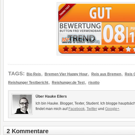
,
,
,
TAGS:
Bio Reis
Bremen Vier Happy Hour
Reis aus Bremen
Reis 
,
,
Reishunger Testbericht
Reishunger.de Test
risotto
Über Hauke Eilers
Ich bin Hauke. Blogger, Texter, Student. Ich blogge hauptsäc
findet man mich auf
Facebook
,
Twitter
und
Google+
.
2 Kommentare