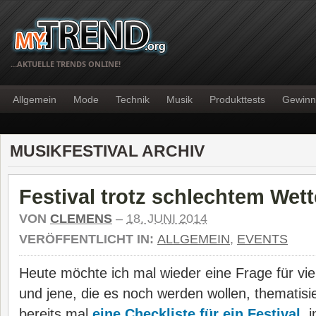
…AKTUELLE TRENDS ONLINE!
Allgemein
Mode
Technik
Musik
Produkttests
Gewinn
MUSIKFESTIVAL ARCHIV
Festival trotz schlechtem Wet
VON
CLEMENS
–
18. JUNI 2014
VERÖFFENTLICHT IN:
ALLGEMEIN
,
EVENTS
Heute möchte ich mal wieder eine Frage für vie
und jene, die es noch werden wollen, thematisie
bereits mal
eine Checkliste für ein Festival
, 