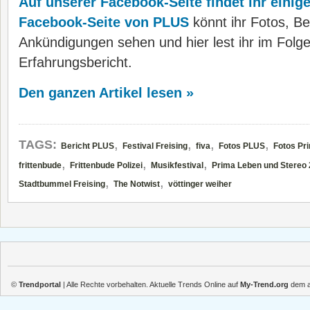
Auf unserer Facebook-Seite findet ihr einige
Facebook-Seite von PLUS
könnt ihr Fotos, Be
Ankündigungen sehen und hier lest ihr im Folg
Erfahrungsbericht.
Den ganzen Artikel lesen »
,
,
,
,
TAGS:
Bericht PLUS
Festival Freising
fiva
Fotos PLUS
Fotos Pr
,
,
,
frittenbude
Frittenbude Polizei
Musikfestival
Prima Leben und Stereo
,
,
Stadtbummel Freising
The Notwist
vöttinger weiher
©
Trendportal
| Alle Rechte vorbehalten. Aktuelle Trends Online auf
My-Trend.org
dem ak