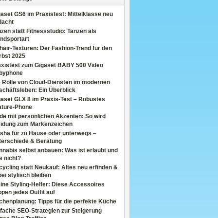
aset GS6 im Praxistest: Mittelklasse neu
dacht
zen statt Fitnessstudio: Tanzen als
ndsportart
air-Texturen: Der Fashion-Trend für den
rbst 2025
axistest zum Gigaset BABY 500 Video
byphone
e Rolle von Cloud-Diensten im modernen
chäftsleben: Ein Überblick
aset GLX 8 im Praxis-Test – Robustes
ature-Phone
de mit persönlichen Akzenten: So wird
eidung zum Markenzeichen
sha für zu Hause oder unterwegs –
terschiede & Beratung
nabis selbst anbauen: Was ist erlaubt und
s nicht?
ycling statt Neukauf: Altes neu erfinden &
ei stylisch bleiben
ine Styling-Helfer: Diese Accessoires
pen jedes Outfit auf
henplanung: Tipps für die perfekte Küche
fache SEO-Strategien zur Steigerung