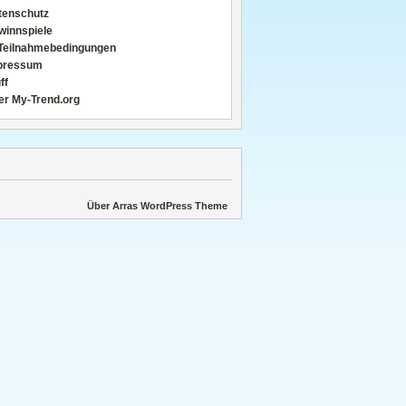
tenschutz
winnspiele
Teilnahmebedingungen
pressum
ff
er My-Trend.org
Über Arras WordPress Theme