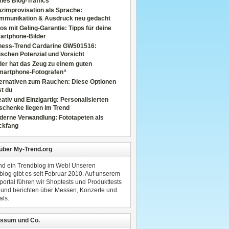
nes Blog-Traffics
zimprovisation als Sprache:
mmunikation & Ausdruck neu gedacht
os mit Geling-Garantie: Tipps für deine
artphone-Bilder
tness-Trend Cardarine GW501516:
schen Potenzial und Vorsicht
er hat das Zeug zu einem guten
martphone-Fotografen“
ternativen zum Rauchen: Diese Optionen
t du
ativ und Einzigartig: Personalisierten
schenke liegen im Trend
derne Verwandlung: Fototapeten als
ckfang
 über My-Trend.org
ind ein Trendblog im Web! Unseren
blog gibt es seit Februar 2010. Auf unserem
portal führen wir Shoptests und Produkttests
 und berichten über Messen, Konzerte und
als.
ssum und Co.