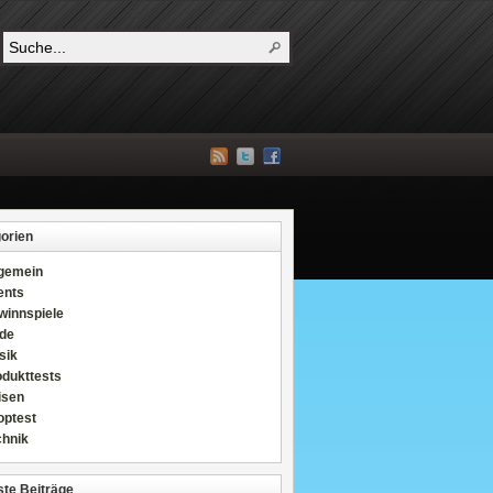
orien
lgemein
ents
winnspiele
de
sik
odukttests
isen
optest
chnik
te Beiträge