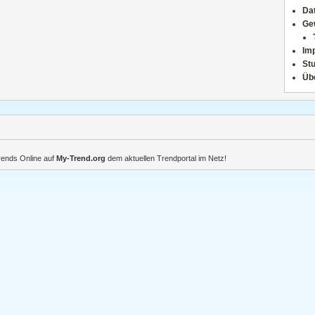
Da
Ge
Im
Stu
Üb
Trends Online auf
My-Trend.org
dem aktuellen Trendportal im Netz!