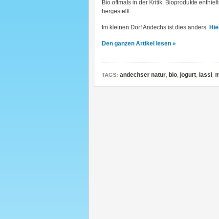
Bio oftmals in der Kritik. Bioprodukte enthi
hergestellt.
Im kleinen Dorf Andechs ist dies anders.
Hie
Den ganzen Artikel lesen »
andechser natur
,
bio
,
jogurt
,
lassi
,
m
TAGS: