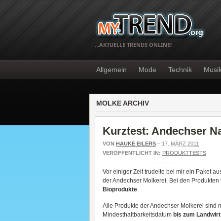
…AKTUELLE TRENDS ONLINE!
Allgemein
Mode
Technik
Musi
MOLKE ARCHIV
Kurztest: Andechser N
VON
HAUKE EILERS
–
17. MÄRZ 2011
VERÖFFENTLICHT IN:
PRODUKTTESTS
Vor einiger Zeit trudelte bei mir ein Paket
der Andechser Molkerei. Bei den Produkten
Bioprodukte
.
Alle Produkte der Andechser Molkerei sind 
Mindesthaltbarkeitsdatum
bis zum Landwir