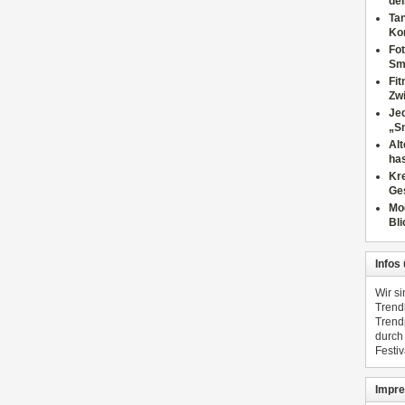
dei
Tan
Ko
Fot
Sm
Fi
Zwi
Jed
„S
Al
has
Kre
Ge
Mo
Bli
Infos
Wir s
Trend
Trend
durch
Festiv
Impre