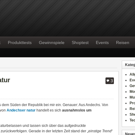
k
Produkttests
Gewinnspiele
Shoptest
Events
Reisen
Kateg
Al
atur
Ev
3
Ge
Mo
Mu
Pr
 aus dem Süden der Republik bei mir ein. Genauer: Aus Andechs. Von
Re
 von
Andechser natur
handelt es sich
ausnahmslos um
Sh
Te
naturbelassen und lassen sich über das aufgedruckte
t
zurückverfolgen. Gerade in der letzten Zeit stand der „
einstige Trend
“
Neues