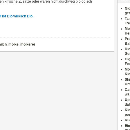
elten kritische Zusätze oder waren nicht durchweg biologisch
Gig
ge
r ist Bio wirklich Bio.
Tan
Tre
Moh
He
Pr
Ba
ilch
,
molke
,
molkerei
Di
Ges
Gig
Fe
Mo
Kl
Shi
Un
Can
wa
Upc
dab
Kle
pep
Küc
Ein