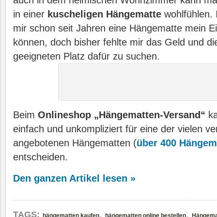
auch in dem heimischen Wohnzimmer kann ma
in einer
kuscheligen Hängematte
wohlfühlen. 
mir schon seit Jahren eine Hängematte mein E
können, doch bisher fehlte mir das Geld und d
geeigneten Platz dafür zu suchen.
Beim
Onlineshop „Hängematten-Versand“
ka
einfach und unkompliziert für eine der vielen v
angebotenen Hängematten (
über 400 Hängema
entscheiden.
Den ganzen Artikel lesen »
,
,
TAGS:
hängematten kaufen
hängematten online bestellen
Hängemat