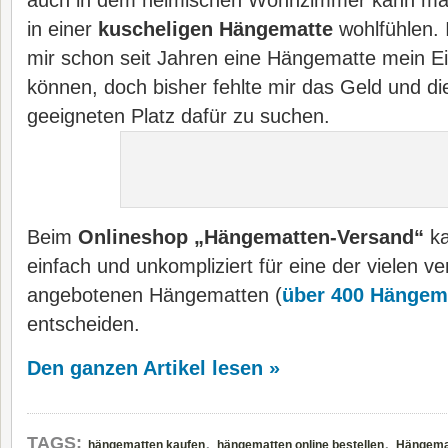
auch in dem heimischen Wohnzimmer kann ma
in einer
kuscheligen Hängematte
wohlfühlen. 
mir schon seit Jahren eine Hängematte mein E
können, doch bisher fehlte mir das Geld und d
geeigneten Platz dafür zu suchen.
Beim
Onlineshop „Hängematten-Versand“
ka
einfach und unkompliziert für eine der vielen v
angebotenen Hängematten (
über 400 Hängema
entscheiden.
Den ganzen Artikel lesen »
,
,
TAGS:
hängematten kaufen
hängematten online bestellen
Hängemat