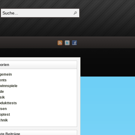
orien
lgemein
ents
winnspiele
de
sik
odukttests
isen
optest
chnik
te Beiträge