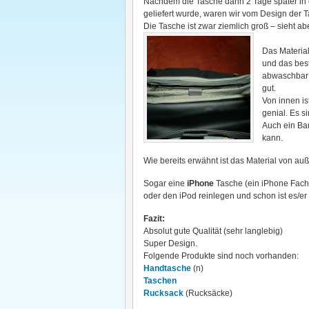
Nachdem die Tasche dann 2 Tage später in
geliefert wurde, waren wir vom Design der 
Die Tasche ist zwar ziemlich groß – sieht ab
Das Material
und das beste
abwaschbar 
gut.
Von innen is
genial. Es s
Auch ein Ba
kann.
Wie bereits erwähnt ist das Material von auß
Sogar eine
iPhone
Tasche (ein iPhone Fach
oder den iPod reinlegen und schon ist es/e
Fazit:
Absolut gute Qualität (sehr langlebig)
Super Design.
Folgende Produkte sind noch vorhanden:
Handtasche
(n)
Taschen
Rucksack
(Rucksäcke)