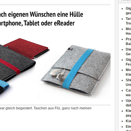
Gig
ge
Tan
Tre
Moh
He
Pr
Ba
Di
Ges
Gig
Fe
Mo
Kl
Shi
Un
Can
wa
Upc
dab
ar gleich begeistert. Taschen aus Filz, ganz nach meinen
Kle
pep
Küc
Ein