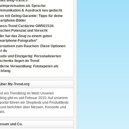
nes Blog-Traffics
zimprovisation als Sprache:
mmunikation & Ausdruck neu gedacht
os mit Geling-Garantie: Tipps für deine
artphone-Bilder
tness-Trend Cardarine GW501516:
schen Potenzial und Vorsicht
er hat das Zeug zu einem guten
martphone-Fotografen“
ternativen zum Rauchen: Diese Optionen
t du
ativ und Einzigartig: Personalisierten
schenke liegen im Trend
derne Verwandlung: Fototapeten als
ckfang
 über My-Trend.org
ind ein Trendblog im Web! Unseren
blog gibt es seit Februar 2010. Auf unserem
portal führen wir Shoptests und Produkttests
 und berichten über Messen, Konzerte und
als.
ssum und Co.