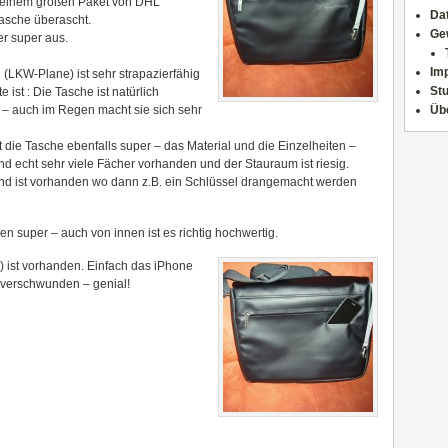
 einem großen Paket von DHL
Da
Tasche überascht.
Ge
er super aus.
Im
 (LKW-Plane) ist sehr strapazierfähig
Stu
 ist : Die Tasche ist natürlich
– auch im Regen macht sie sich sehr
Üb
t die Tasche ebenfalls super – das Material und die Einzelheiten –
ind echt sehr viele Fächer vorhanden und der Stauraum ist riesig.
nd ist vorhanden wo dann z.B. ein Schlüssel drangemacht werden
en super – auch von innen ist es richtig hochwertig.
) ist vorhanden. Einfach das iPhone
r verschwunden – genial!