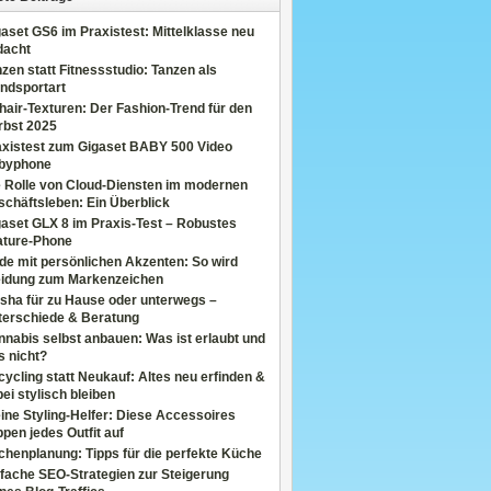
aset GS6 im Praxistest: Mittelklasse neu
dacht
zen statt Fitnessstudio: Tanzen als
ndsportart
air-Texturen: Der Fashion-Trend für den
rbst 2025
axistest zum Gigaset BABY 500 Video
byphone
e Rolle von Cloud-Diensten im modernen
chäftsleben: Ein Überblick
aset GLX 8 im Praxis-Test – Robustes
ature-Phone
de mit persönlichen Akzenten: So wird
eidung zum Markenzeichen
sha für zu Hause oder unterwegs –
terschiede & Beratung
nabis selbst anbauen: Was ist erlaubt und
s nicht?
ycling statt Neukauf: Altes neu erfinden &
ei stylisch bleiben
ine Styling-Helfer: Diese Accessoires
pen jedes Outfit auf
henplanung: Tipps für die perfekte Küche
fache SEO-Strategien zur Steigerung