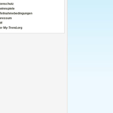
tenschutz
winnspiele
Teilnahmebedingungen
pressum
ff
er My-Trend.org