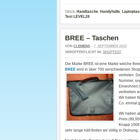
Handtasche
,
Handyhülle
,
Laptopta
TAGS:
Test LEVEL28
BREE – Taschen
VON
CLEMENS
–
7. SEPTEMBER 2010
VERÖFFENTLICHT IN:
SHOPTEST
Die Marke BREE ist eine Marke welche Ihren
BREE
wird in über 700 verschiedenen Sho
vertreten. D
Nummer, sog
Einwohner)
vertrieben w
Wir haben fü
Co. einmal 
Wir haben a
Preis (99,95
Knapp 100€ f
sehr lange hält finden wir völlig in Ordnung.