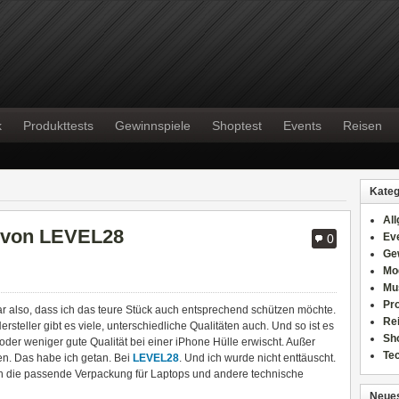
k
Produkttests
Gewinnspiele
Shoptest
Events
Reisen
Kateg
Al
 von LEVEL28
Ev
0
Ge
Mo
Mu
Pr
lar also, dass ich das teure Stück auch entsprechend schützen möchte.
Re
rsteller gibt es viele, unterschiedliche Qualitäten auch. Und so ist es
Sh
der weniger gute Qualität bei einer iPhone Hülle erwischt. Außer
Te
en. Das habe ich getan. Bei
LEVEL28
. Und ich wurde nicht enttäuscht.
 die passende Verpackung für Laptops und andere technische
Neues