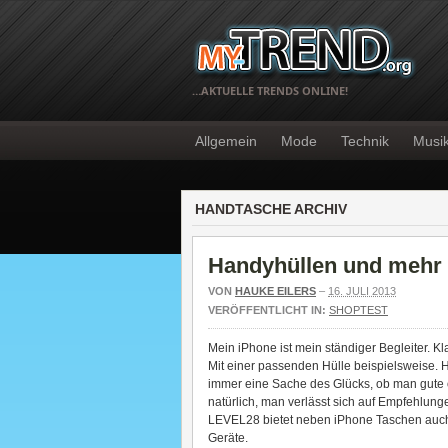
…AKTUELLE TRENDS ONLINE!
Allgemein
Mode
Technik
Musi
HANDTASCHE ARCHIV
Handyhüllen und mehr
VON
HAUKE EILERS
–
16. JULI 2013
VERÖFFENTLICHT IN:
SHOPTEST
Mein iPhone ist mein ständiger Begleiter. K
Mit einer passenden Hülle beispielsweise. He
immer eine Sache des Glücks, ob man gute o
natürlich, man verlässt sich auf Empfehlung
LEVEL28 bietet neben iPhone Taschen auch
Geräte.