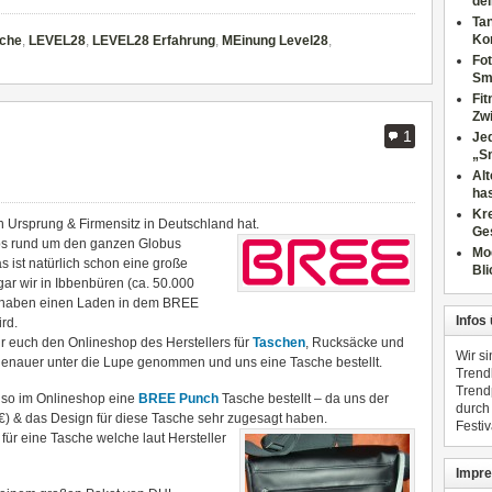
dei
Tan
Ko
sche
,
LEVEL28
,
LEVEL28 Erfahrung
,
MEinung Level28
,
Fot
Sm
Fi
Zwi
1
Jed
„S
Al
has
Kre
 Ursprung & Firmensitz in Deutschland hat.
Ge
ps rund um den ganzen Globus
Mo
a
s ist natürlich schon eine große
Bli
ar wir in Ibbenbüren (ca. 50.000
 haben einen Laden in dem BREE
Infos
ird.
r euch den Onlineshop des Herstellers für
Taschen
, Rucksäcke und
Wir s
genauer unter die Lupe genommen und uns eine Tasche bestellt.
Trend
Trend
lso im Onlineshop eine
BREE Punch
Tasche bestellt – da uns der
durch
€) & das Design für diese Tasche sehr zugesagt haben.
Festiv
ür eine Tasche welche laut Hersteller
Impre