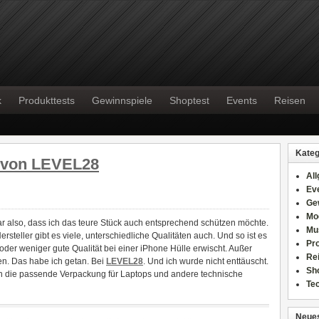
k
Produkttests
Gewinnspiele
Shoptest
Events
Reisen
Kateg
 von LEVEL28
Al
Ev
Ge
Mo
lar also, dass ich das teure Stück auch entsprechend schützen möchte.
Mu
rsteller gibt es viele, unterschiedliche Qualitäten auch. Und so ist es
Pr
der weniger gute Qualität bei einer iPhone Hülle erwischt. Außer
Re
en. Das habe ich getan. Bei
LEVEL28
. Und ich wurde nicht enttäuscht.
Sh
 die passende Verpackung für Laptops und andere technische
Te
Neues