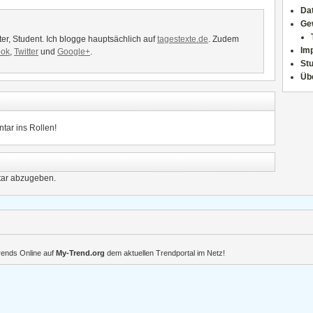
Da
Ge
ter, Student. Ich blogge hauptsächlich auf
tagestexte.de
. Zudem
Im
ook
,
Twitter
und
Google+
.
Stu
Üb
tar ins Rollen!
ar abzugeben.
Trends Online auf
My-Trend.org
dem aktuellen Trendportal im Netz!