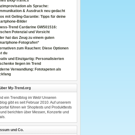
nes Blog-Traffics
zimprovisation als Sprache:
mmunikation & Ausdruck neu gedacht
os mit Geling-Garantie: Tipps für deine
artphone-Bilder
tness-Trend Cardarine GW501516:
schen Potenzial und Vorsicht
er hat das Zeug zu einem guten
martphone-Fotografen“
ternativen zum Rauchen: Diese Optionen
t du
ativ und Einzigartig: Personalisierten
schenke liegen im Trend
derne Verwandlung: Fototapeten als
ckfang
 über My-Trend.org
ind ein Trendblog im Web! Unseren
blog gibt es seit Februar 2010. Auf unserem
portal führen wir Shoptests und Produkttests
 und berichten über Messen, Konzerte und
als.
ssum und Co.