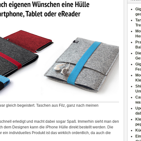
Gig
ge
Tan
Tre
Moh
He
Pr
Ba
Di
Ges
Gig
Fe
Mo
Kl
Shi
Un
Can
wa
ar gleich begeistert. Taschen aus Filz, ganz nach meinen
Upc
dab
Kle
 schnell erledigt und macht dabei sogar Spaß. Immerhin sieht man den
pep
h dem Designen kann die iPhone Hülle direkt bestellt werden. Die
Küc
r ein individuelles Produkt ist das wirklich ordentlich, da auch die
Ein