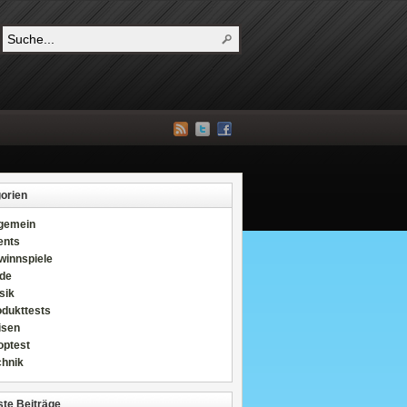
orien
lgemein
ents
winnspiele
de
sik
odukttests
isen
optest
chnik
te Beiträge