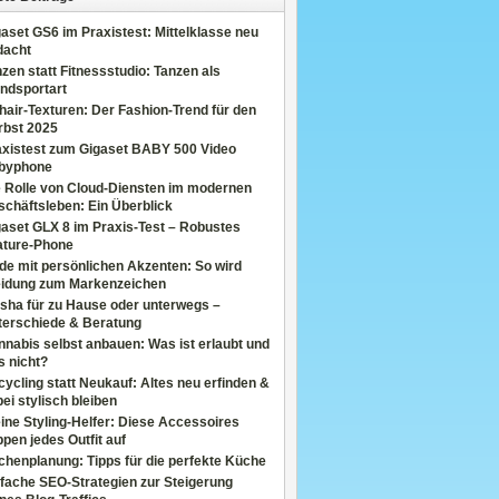
aset GS6 im Praxistest: Mittelklasse neu
dacht
zen statt Fitnessstudio: Tanzen als
ndsportart
air-Texturen: Der Fashion-Trend für den
rbst 2025
axistest zum Gigaset BABY 500 Video
byphone
e Rolle von Cloud-Diensten im modernen
chäftsleben: Ein Überblick
aset GLX 8 im Praxis-Test – Robustes
ature-Phone
de mit persönlichen Akzenten: So wird
eidung zum Markenzeichen
sha für zu Hause oder unterwegs –
terschiede & Beratung
nabis selbst anbauen: Was ist erlaubt und
s nicht?
ycling statt Neukauf: Altes neu erfinden &
ei stylisch bleiben
ine Styling-Helfer: Diese Accessoires
pen jedes Outfit auf
henplanung: Tipps für die perfekte Küche
fache SEO-Strategien zur Steigerung