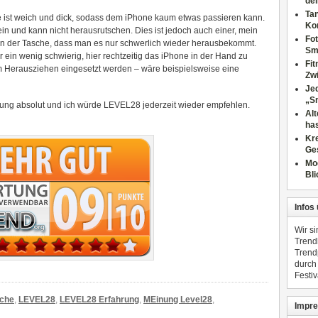
dei
Tan
ülle ist weich und dick, sodass dem iPhone kaum etwas passieren kann.
Ko
in und kann nicht herausrutschen. Dies ist jedoch auch einer, mein
Fot
est in der Tasche, dass man es nur schwerlich wieder herausbekommt.
Sm
r ein wenig schwierig, hier rechtzeitig das iPhone in der Hand zu
Fi
zum Herausziehen eingesetzt werden – wäre beispielsweise eine
Zwi
Jed
„S
tung absolut und ich würde LEVEL28 jederzeit wieder empfehlen.
Al
has
Kre
Ge
Mo
Bli
Infos
Wir s
Trend
Trend
durch
Festiv
sche
,
LEVEL28
,
LEVEL28 Erfahrung
,
MEinung Level28
,
Impre