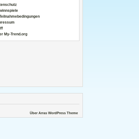
tenschutz
winnspiele
Teilnahmebedingungen
pressum
ff
er My-Trend.org
Über Arras WordPress Theme