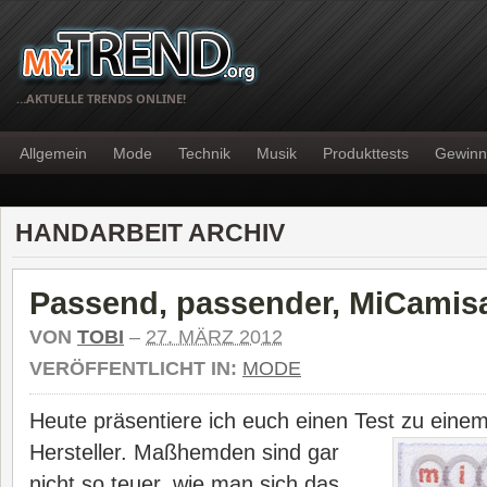
…AKTUELLE TRENDS ONLINE!
Allgemein
Mode
Technik
Musik
Produkttests
Gewinn
HANDARBEIT ARCHIV
Passend, passender, MiCamis
VON
TOBI
–
27. MÄRZ 2012
VERÖFFENTLICHT IN:
MODE
Heute präsentiere ich euch einen Test zu ei
Hersteller.
Maßhemden sind gar
nicht so teuer, wie man sich das