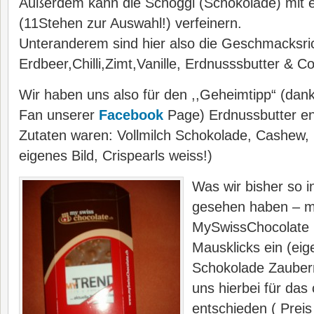
Außerdem kann die Schoggi (Schokolade) mit
(11Stehen zur Auswahl!) verfeinern.
Unteranderem sind hier also die Geschmacksr
Erdbeer,Chilli,Zimt,Vanille, Erdnusssbutter & C
Wir haben uns also für den ,,Geheimtipp“ (dan
Fan unserer
Facebook
Page) Erdnussbutter en
Zutaten waren: Vollmilch Schokolade, Cashew
eigenes Bild, Crispearls weiss!)
Was wir bisher so i
gesehen haben – m
MySwissChocolate 
Mausklicks ein (eig
Schokolade Zauber
uns hierbei für da
entschieden ( Preis