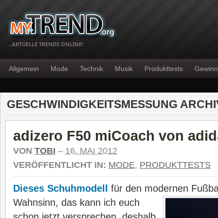
…AKTUELLE TRENDS ONLINE!
Allgemein
Mode
Technik
Musik
Produkttests
Gewinn
GESCHWINDIGKEITSMESSUNG ARCHI
adizero F50 miCoach von adid
VON
TOBI
–
16. MAI 2012
VERÖFFENTLICHT IN:
MODE
,
PRODUKTTESTS
Dieses Schuhmodell
für den modernen Fußball
Wahnsinn, das kann ich
euch
schon jetzt versprechen, deshalb