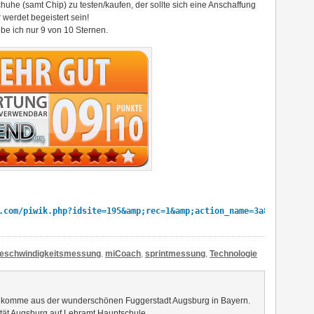
uhe (samt Chip) zu testen/kaufen, der sollte sich eine Anschaffung
werdet begeistert sein!
ebe ich nur 9 von 10 Sternen.
.com/piwik.php?idsite=195&amp;rec=1&amp;action_name=3a84f1f831
" 
eschwindigkeitsmessung
,
miCoach
,
sprintmessung
,
Technologie
h komme aus der wunderschönen Fuggerstadt Augsburg in Bayern.
sität Augsburg auf Lehramt Hauptschule.