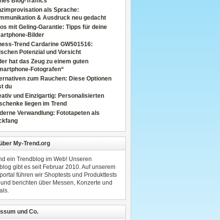
nes Blog-Traffics
zimprovisation als Sprache:
mmunikation & Ausdruck neu gedacht
os mit Geling-Garantie: Tipps für deine
artphone-Bilder
tness-Trend Cardarine GW501516:
schen Potenzial und Vorsicht
er hat das Zeug zu einem guten
martphone-Fotografen“
ternativen zum Rauchen: Diese Optionen
t du
ativ und Einzigartig: Personalisierten
schenke liegen im Trend
derne Verwandlung: Fototapeten als
ckfang
 über My-Trend.org
ind ein Trendblog im Web! Unseren
blog gibt es seit Februar 2010. Auf unserem
portal führen wir Shoptests und Produkttests
 und berichten über Messen, Konzerte und
als.
ssum und Co.