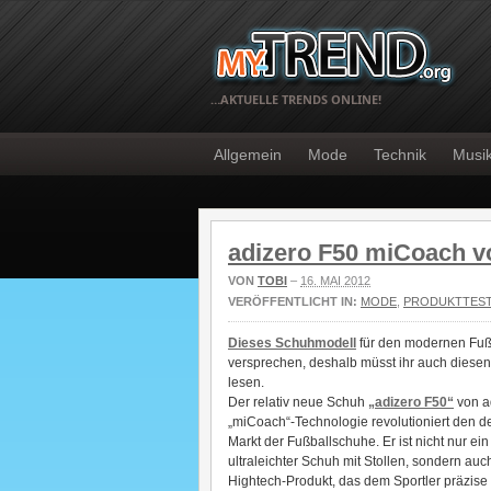
…AKTUELLE TRENDS ONLINE!
Allgemein
Mode
Technik
Musi
adizero F50 miCoach v
VON
TOBI
–
16. MAI 2012
VERÖFFENTLICHT IN:
MODE
,
PRODUKTTES
Dieses Schuhmodell
für den modernen Fußb
versprechen, deshalb müsst ihr auch diesen
lesen.
Der relativ neue Schuh
„adizero F50“
von a
„miCoach“-Technologie revolutioniert den de
Markt der Fußballschuhe. Er ist nicht nur ein
ultraleichter Schuh mit Stollen, sondern auc
Hightech-Produkt, das dem Sportler präzise