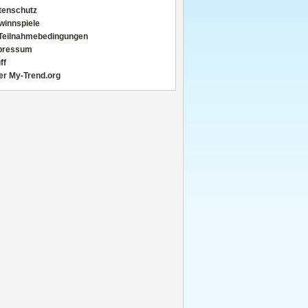
tenschutz
winnspiele
Teilnahmebedingungen
pressum
ff
er My-Trend.org