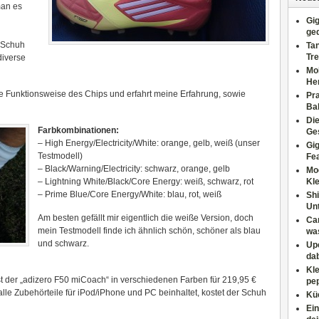
man es
Gig
ge
r Schuh
Tan
Tre
diverse
Moh
He
ie Funktionsweise des Chips und erfahrt meine Erfahrung, sowie
Pr
Ba
Di
Farbkombinationen:
Ges
– High Energy/Electricity/White: orange, gelb, weiß (unser
Gig
Testmodell)
Fe
– Black/Warning/Electricity: schwarz, orange, gelb
Mo
– Lightning White/Black/Core Energy: weiß, schwarz, rot
Kl
– Prime Blue/Core Energy/White: blau, rot, weiß
Shi
Un
Am besten gefällt mir eigentlich die weiße Version, doch
Can
mein Testmodell finde ich ähnlich schön, schöner als blau
wa
und schwarz.
Upc
dab
Kle
st der „adizero F50 miCoach“ in verschiedenen Farben für 219,95 €
pep
lle Zubehörteile für iPod/iPhone und PC beinhaltet, kostet der Schuh
Küc
Ein