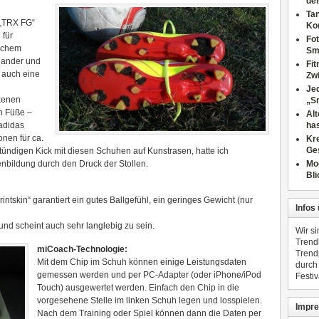
dei
Tan
 „TRX FG“
Ko
 für
Fot
lichem
Sm
inander und
Fi
g auch eine
Zwi
Jed
ckenen
„S
n Füße –
Al
adidas
has
onen für ca.
Kre
Ge
ündigen Kick mit diesen Schuhen auf Kunstrasen, hatte ich
enbildung durch den Druck der Stollen.
Mo
Bli
ntskin“ garantiert ein gutes Ballgefühl, ein geringes Gewicht (nur
Infos
 und scheint auch sehr langlebig zu sein.
Wir s
Trend
miCoach-Technologie:
Trend
Mit dem Chip im Schuh können einige Leistungsdaten
durch
gemessen werden und per PC-Adapter (oder iPhone/iPod
Festiv
Touch) ausgewertet werden. Einfach den Chip in die
vorgesehene Stelle im linken Schuh legen und losspielen.
Impre
Nach dem Training oder Spiel können dann die Daten per