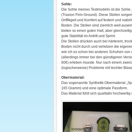
Sohle:
Die Sohle meines Testmodells ist die Sohle
(Traxion Firm-Ground). Diese Stollen sorgen
Griffikgeit und Komfort auf festem und natür
Boden. Die Stollen sind ziemlich weit ause
bieten so einen guten Halt, aber gleichzeiti
gute Stabilität im Antritt und Sprint.
Die Stollen drücken auch bei härterem, tro
Boden nicht durch und verletzen die eigene
wie ich es schon bei anderen Schuhen von 
(allerdings immer bei den günstigeren Versi
60€) erleben musste. Nur nach einem zweist
(logischerweise) Probleme mit leichter Blas
Obermaterial:
Das sogenannte Synthetik-Obermaterial „Spri
165 Gramm) und eine optimale Passform.
Das Material fühlt sich qualitativ hochwertig