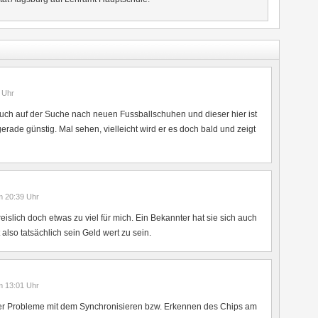
Uhr
l auch auf der Suche nach neuen Fussballschuhen und dieser hier ist
gerade günstig. Mal sehen, vielleicht wird er es doch bald und zeigt
m 20:39
Uhr
eislich doch etwas zu viel für mich. Ein Bekannter hat sie sich auch
 also tatsächlich sein Geld wert zu sein.
m 13:01
Uhr
er Probleme mit dem Synchronisieren bzw. Erkennen des Chips am