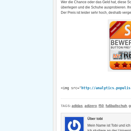
Wer die Chance oder das Geld hat, diese Sch
überlegen und die Schuhe ausprobieren. Ihr 
Der Preis ist leider sehr hoch, deshalb verg
<img src="
http://analytics.populis
adidas
,
adizero
,
f50
,
fußballschuh
,
g
TAGS:
Über tobi
Mein Name ist Tobi und ic
Ich studiere an der Univer