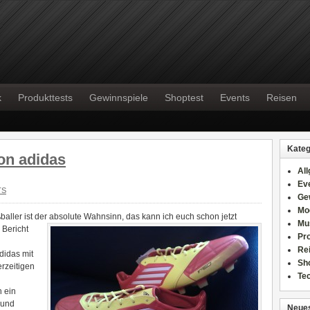
k
Produkttests
Gewinnspiele
Shoptest
Events
Reisen
Kateg
on adidas
Al
Ev
TS
Ge
Mo
aller ist der absolute Wahnsinn, das kann ich
euch schon jetzt
Mu
 Bericht
Pr
Re
didas mit
Sh
rzeitigen
Te
h ein
 und
Neues