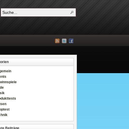
orien
lgemein
ents
winnspiele
de
sik
odukttests
isen
optest
chnik
te Beiträge