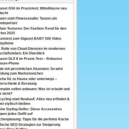
aset GS6 im Praxistest: Mittelklasse neu
dacht
zen statt Fitnessstudio: Tanzen als
ndsportart
air-Texturen: Der Fashion-Trend für den
rbst 2025
axistest zum Gigaset BABY 500 Video
byphone
e Rolle von Cloud-Diensten im modernen
chäftsleben: Ein Überblick
aset GLX 8 im Praxis-Test – Robustes
ature-Phone
de mit persönlichen Akzenten: So wird
eidung zum Markenzeichen
sha für zu Hause oder unterwegs –
terschiede & Beratung
nabis selbst anbauen: Was ist erlaubt und
s nicht?
ycling statt Neukauf: Altes neu erfinden &
ei stylisch bleiben
ine Styling-Helfer: Diese Accessoires
pen jedes Outfit auf
henplanung: Tipps für die perfekte Küche
fache SEO-Strategien zur Steigerung